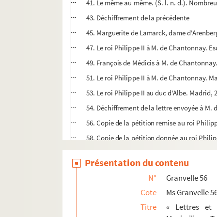
41. Le même au même. (S. l. n. d.). Nombreu
43. Déchiffrement de la précédente
45. Marguerite de Lamarck, dame d'Arenberg,
47. Le roi Philippe II à M. de Chantonnay. Es
49. François de Médicis à M. de Chantonnay. F
51. Le roi Philippe II à M. de Chantonnay. Mad
53. Le roi Philippe II au duc d'Albe. Madrid, 
54. Déchiffrement de la lettre envoyée à M. 
56. Copie de la pétition remise au roi Phili
58. Copie de la pétition donnée au roi Philip
60. Déchiffrement de la précédente
Présentation du contenu
62. Déchiffrement d'une lettre du roi à M. 
N°
Granvelle 56
67. La reine-mère Catherine de Médicis à M.
Cote
Ms Granvelle 5
68. M. de Noircarmes à M. de Chantonnay. B
Titre
« Lettres et
70. Emmanuel-Philibert à M. de Chantonnay.