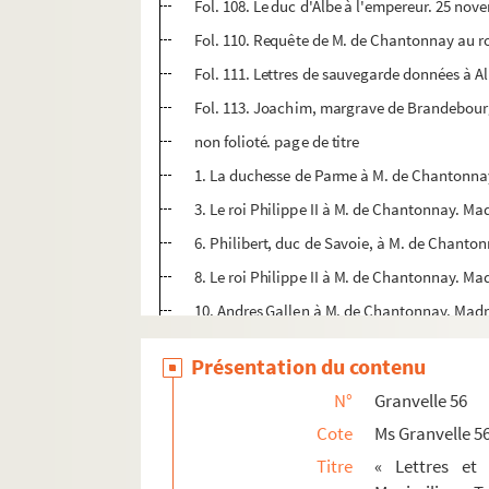
Fol. 108. Le duc d'Albe à l'empereur. 25 no
Fol. 110. Requête de M. de Chantonnay au roi 
Fol. 111. Lettres de sauvegarde données à Al
Fol. 113. Joachim, margrave de Brandebour
non folioté. page de titre
1. La duchesse de Parme à M. de Chantonnay. 
3. Le roi Philippe II à M. de Chantonnay. Mad
6. Philibert, duc de Savoie, à M. de Chantonn
8. Le roi Philippe II à M. de Chantonnay. Mad
10. Andres Gallen à M. de Chantonnay. Madrid
12. Christine, duchesse de Lorraine, à M. de
Présentation du contenu
13. Traduction de la patente du palatin du R
N°
Granvelle 56
15. « Explication des motifs qu'a le comte pa
Cote
Ms Granvelle 5
17. Ferdinand, archiduc d'Autriche, à M. de
Titre
« Lettres et
19. Philippe de Croy à M. de Chantonnay. He