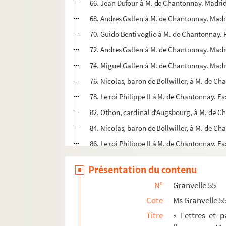
66. Jean Dufour à M. de Chantonnay. Madrid
68. Andres Gallen à M. de Chantonnay. Madr
70. Guido Bentivoglio à M. de Chantonnay. Fe
72. Andres Gallen à M. de Chantonnay. Madri
74. Miguel Gallen à M. de Chantonnay. Madri
76. Nicolas, baron de Bollwiller, à M. de 
78. Le roi Philippe II à M. de Chantonnay. Es
82. Othon, cardinal d'Augsbourg, à M. de Cha
84. Nicolas, baron de Bollwiller, à M. de C
86. Le roi Philippe II à M. de Chantonnay. Esc
88. Maximilien de Berghes, archevêque de C
Présentation du contenu
90. Le roi Philippe II à M. de Chantonnay. Ma
N°
Granvelle 55
92. « Première réponse donnée à Luis Vanegas
Cote
Ms Granvelle 5
96. Maximilien de Berghes, archevêque de Ca
Titre
« Lettres et 
98. Othon, cardinal d'Augsbourg, à M. de Cha