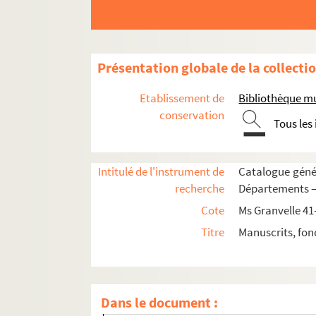
Ms Granvelle 51. « Inventaire du mobilier du pal
Ms Granvelle 52. « Lettres et papiers de l'am
Ms Granvelle 53. « Lettres et papiers de l'amba
Présentation globale de la collecti
Ms Granvelle 54. « Lettres et papiers de l'am
Etablissement de
Bibliothèque m
Ms Granvelle 55. « Lettres et papiers de l'amba
conservation
Tous les
Fol. 1. Gonzalo Perez au cardinal de Granve
Fol. 3. Charles de Tisnacq au cardinal de G
Intitulé de l'instrument de
Catalogue génér
Fol. 8. Pero Lopez au cardinal de Granvelle. 
recherche
Départements — 
Fol. 11. Déchiffrement d'une lettre du roi Phi
Cote
Ms Granvelle 41
Fol. 13. L'empereur Maximilien II à M. de Ch
Titre
Manuscrits, fon
Fol. 15. Perrenot de Granvelle, abbé de Fave
Fol. 17. Nicolas, baron de Bollwiller, à M. d
Fol. 19. Les gouverneurs de la cité impéria
Dans le document :
Fol. 20. Les gouverneurs de la cité de Besan