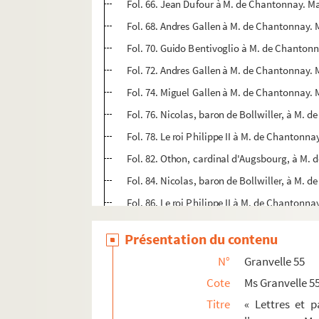
Fol. 66. Jean Dufour à M. de Chantonnay. M
Fol. 68. Andres Gallen à M. de Chantonnay. 
Fol. 70. Guido Bentivoglio à M. de Chantonn
Fol. 72. Andres Gallen à M. de Chantonnay. 
Fol. 74. Miguel Gallen à M. de Chantonnay. 
Fol. 76. Nicolas, baron de Bollwiller, à M.
Fol. 78. Le roi Philippe II à M. de Chantonna
Fol. 82. Othon, cardinal d'Augsbourg, à M. d
Fol. 84. Nicolas, baron de Bollwiller, à M.
Fol. 86. Le roi Philippe II à M. de Chantonnay
Fol. 88. Maximilien de Berghes, archevêque
Présentation du contenu
Fol. 90. Le roi Philippe II à M. de Chantonna
N°
Granvelle 55
Fol. 92. « Première réponse donnée à Luis Va
Cote
Ms Granvelle 5
Fol. 96. Maximilien de Berghes, archevêque 
Titre
« Lettres et 
Fol. 98. Othon, cardinal d'Augsbourg, à M. d