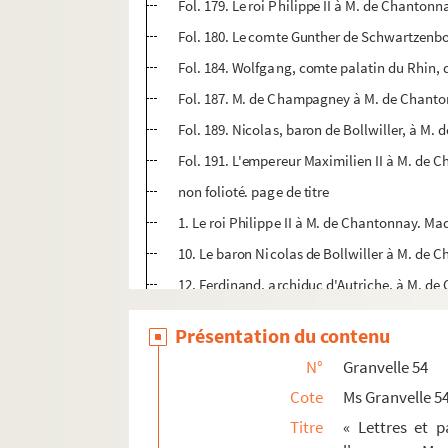
Fol. 179. Le roi Philippe II à M. de Chanton
Fol. 180. Le comte Gunther de Schwartzenbou
Fol. 184. Wolfgang, comte palatin du Rhin,
Fol. 187. M. de Champagney à M. de Chanto
Fol. 189. Nicolas, baron de Bollwiller, à M
Fol. 191. L'empereur Maximilien II à M. de C
non folioté. page de titre
1. Le roi Philippe II à M. de Chantonnay. Madr
10. Le baron Nicolas de Bollwiller à M. de 
12. Ferdinand, archiduc d'Autriche, à M. de 
14. Le baron Nicolas de Bollwiller à M. de
Présentation du contenu
16. Le comte Fr. d'Arco à M. de Chantonnay. 
N°
Granvelle 54
18. Ferdinand, archiduc d'Autriche, à M. de
Cote
Ms Granvelle 5
20. François de Médicis à M. de Chantonnay.
Titre
« Lettres et 
22. Albéric, comte de Lodron, à M. de Chant