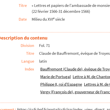
Titre
« Lettres et papiers de l'ambassade de monsie
y, 20 mai 1566
(22 février 1566-31 décembre 1566)
66
e
Date
Milieu du XVI
siècle
 l'évêque de Rennes, envoyé du roi de France, rela...
M. de Chantonnay. « Dylhaye », 3 juin 1566
Description du contenu
juin 1566
ne, 7 juillet 1566
Division
Fol. 71
y. Bruxelles, 7 juillet 1566
Titre
Claude de Bauffremont, évêque de Troyes
illis.). Paris, juillet 1566
Langue
latin
ur, au roi Philippe II. Madrid, 29 juillet 1566
Index
Bauffremont (Claude de), évêque de Troy
de Ségovie, 9 août 1566
Marie de Portugal
Lettre à M. de Chant
s de Ségovie, 12 août 1566
Philippe II, roi d'Espagne
Lettres à M. d
5 août 1566
Vergy (François de), gouverneur de Fra
 Neubourg sur le Danube, 17 août 1566
18 août 1566
ocument :
https://ccfr.bnf.fr/portailccfr/jsp/index_view_dire