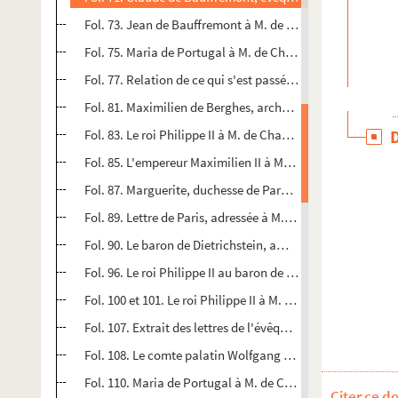
Fol. 73. Jean de Bauffremont à M. de Chantonnay. Polign
Fol. 75. Maria de Portugal à M. de Chantonnay. 27 mai 15
Fol. 77. Relation de ce qui s'est passé entre l'empereur et
Fol. 81. Maximilien de Berghes, archevêque de Cambrai à 
Fol. 83. Le roi Philippe II à M. de Chantonnay. Madrid, 26 
Fol. 85. L'empereur Maximilien II à M. de Chantonnay. Vien
Fol. 87. Marguerite, duchesse de Parme, à M. de Chantonna
Fol. 89. Lettre de Paris, adressée à M. de Chantonnay (Sign. 
Fol. 90. Le baron de Dietrichstein, ambassadeur de l'empere
Fol. 96. Le roi Philippe II au baron de Dietrichstein. Bois 
Fol. 100 et 101. Le roi Philippe II à M. de Chantonnay. Boi
Fol. 107. Extrait des lettres de l'évêque de Fünfkirchen. 1
Fol. 108. Le comte palatin Wolfgang à M. de Chantonnay.
Fol. 110. Maria de Portugal à M. de Chantonnay. Parme, 
Citer ce d