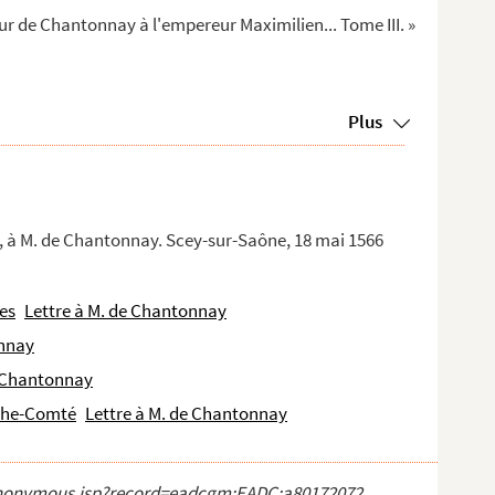
ur de Chantonnay à l'empereur Maximilien... Tome III. »
Plus
, à M. de Chantonnay. Scey-sur-Saône, 18 mai 1566
es
Lettre à M. de Chantonnay
onnay
e Chantonnay
nche-Comté
Lettre à M. de Chantonnay
ct_anonymous.jsp?record=eadcgm:EADC:a80172072