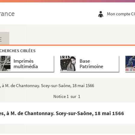
nsieur de Chantonnay à l'empereur Maximilien II... Tome I. ...
rance
Mon compte C
 Chantonnay à l'empereur Maximilien II... T. II. » (3 se...
eur de Chantonnay à l'empereur Maximilien... Tome III. »...
2 janvier et 10 février 1566
E
y. Haguenau, 25 février 1566
CHERCHES CIBLÉES
ay. Prague, 28 février 1566
Imprimés
Base
er
ay. Haguenau, 1
mars 1566
multimédia
Patrimoine
1566
nay. Prague, 2 mars 1566
s, à M. de Chantonnay. Scey-sur-Saône, 18 mai 1566
e, 11 mars 1566
Notice
1 sur 1
nnsbruck, 12 mars 1566
 23 mars 1566
es, à M. de Chantonnay. Scey-sur-Saône, 18 mai 1566
er
, 1
avril 1566
eur, du 10 avril 1566