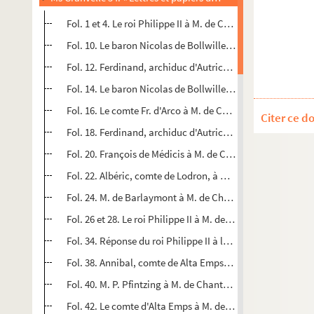
Fol. 1 et 4. Le roi Philippe II à M. de Chantonnay. Madrid, 2
Fol. 10. Le baron Nicolas de Bollwiller à M. de Chantonna
Fol. 12. Ferdinand, archiduc d'Autriche, à M. de Chantonn
Fol. 14. Le baron Nicolas de Bollwiller à M. de Chantonn
Fol. 16. Le comte Fr. d'Arco à M. de Chantonnay. 10 mars 
Citer ce d
Fol. 18. Ferdinand, archiduc d'Autriche, à M. de Chanton
Fol. 20. François de Médicis à M. de Chantonnay. Florenc
Fol. 22. Albéric, comte de Lodron, à M. de Chantonnay. I
Fol. 24. M. de Barlaymont à M. de Chantonnay. Bruxelles,
Fol. 26 et 28. Le roi Philippe II à M. de Chantonnay. Madrid
Fol. 34. Réponse du roi Philippe II à la dépêche de l'emper
Fol. 38. Annibal, comte de Alta Emps, à M. de Chantonnay.
Fol. 40. M. P. Pfintzing à M. de Chantonnay. Madrid, 2 avri
Fol. 42. Le comte d'Alta Emps à M. de Chantonnay. Puede,