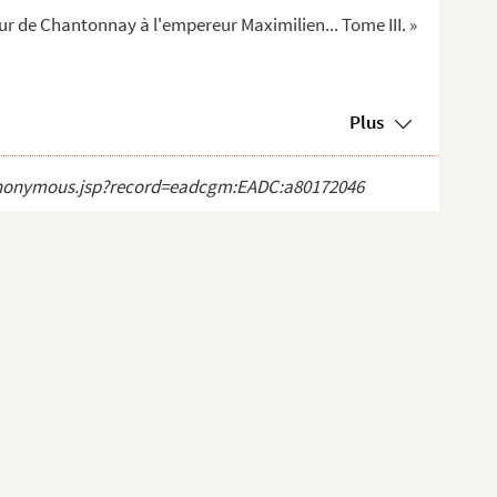
ur de Chantonnay à l'empereur Maximilien... Tome III. »
Plus
ct_anonymous.jsp?record=eadcgm:EADC:a80172046