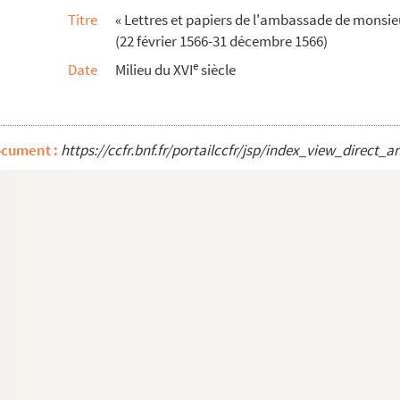
Titre
« Lettres et papiers de l'ambassade de monsie
2 janvier et 10 février 1566
(22 février 1566-31 décembre 1566)
y. Haguenau, 25 février 1566
e
Date
Milieu du XVI
siècle
ay. Prague, 28 février 1566
er
ay. Haguenau, 1
mars 1566
1566
ocument :
https://ccfr.bnf.fr/portailccfr/jsp/index_view_dire
nay. Prague, 2 mars 1566
e, 11 mars 1566
nnsbruck, 12 mars 1566
 23 mars 1566
er
, 1
avril 1566
eur, du 10 avril 1566
 « Puede », 2 avril 1566
l 1566
 10 avril 1566