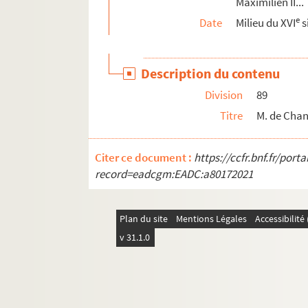
Maximilien II..
Ms Granvelle 57. « Lettres et papiers de l'am
e
Date
Milieu du XVI
s
Ms Granvelle 58. « Lettres et papiers de l'a
Ms Granvelle 59. « Lettres et papiers de l'a
Description du contenu
Ms Granvelle 60. « Lettres et papiers de l'am
Division
89
Ms Granvelle 61. Chantonnay. Tome X. Corres
Titre
M. de Chant
Ms Granvelle 62. Chantonnay. Tome XI. Corre
Citer ce document :
https://ccfr.bnf.fr/por
record=eadcgm:EADC:a80172021
Plan du site
Mentions Légales
Accessibilit
v 31.1.0