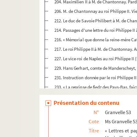
204. Maximilien II à M. de Chantonnay. Pard
206. M. de Chantonnay au roi Philippe II. V
212. Le duc de Savoie Philibert à M. de Cha
214. Passages d'une lettre du roi Philippe I
216. « Mémorial que donne la reine-mère Cat
217. Le roi Philippe II à M. de Chantonnay. 
227. Le vice-roi de Naples au roi Philippe II (
229. Hans Gerhart, comte de Manderscheyt,
231. Instruction donnée par le roi Philippe 
233. « La reprinse de fiedz des Pays-Bas, fai
235. « Confirmation de l'exemption concédée 
Présentation du contenu
239. « Confirmation de l'empereur Maximilien 
N°
Granvelle 53
Ms Granvelle 54. « Lettres et papiers de l'am
Cote
Ms Granvelle 5
Ms Granvelle 55. « Lettres et papiers de l'am
Titre
« Lettres et p
Ms Granvelle 56. « Lettres et papiers de mons