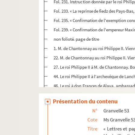
Fol. 231. Instruction donnée par le roi Phil
Fol. 233. « La reprinse de fiedz des Pays-Bas
Fol. 235. « Confirmation de l'exemption concé
Fol. 239. « Confirmation de l'empereur Maximi
non folioté. page de titre
1. M. de Chantonnay au roi Philippe II. Vien
22. M. de Chantonnay au roi Philippe II. Vie
27. Le roi Philippe II à M. de Chantonnay. B
44. Le roi Philippe II à l'archevêque de Lan
46. Le roi à don Frances de Alava, ambassad
52. Notes chiffrées
Présentation du contenu
68. Note remise à M. de Chantonnay de la par
N°
Granvelle 53
76. Le duc d'Albe à M. de Chantonnay. Bois d
Cote
Ms Granvelle 5
79. Le roi Philippe II à M. de Chantonnay. B
Titre
« Lettres et p
81. M. de Chantonnay au roi Philippe II. Vie