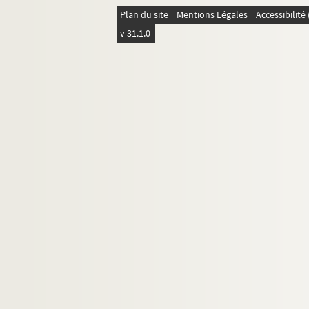
204. Maximilien II à M. de Chantonnay. Pard
Plan du site
Mentions Légales
Accessibilit
206. M. de Chantonnay au roi Philippe II. V
v 31.1.0
212. Le duc de Savoie Philibert à M. de Cha
214. Passages d'une lettre du roi Philippe I
216. « Mémorial que donne la reine-mère Cat
217. Le roi Philippe II à M. de Chantonnay. 
227. Le vice-roi de Naples au roi Philippe II (
229. Hans Gerhart, comte de Manderscheyt,
231. Instruction donnée par le roi Philippe 
233. « La reprinse de fiedz des Pays-Bas, fai
235. « Confirmation de l'exemption concédée 
239. « Confirmation de l'empereur Maximilien 
Ms Granvelle 54. « Lettres et papiers de l'am
Ms Granvelle 55. « Lettres et papiers de l'am