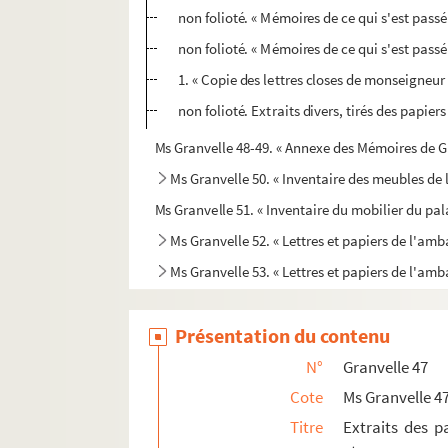
non folioté. « Mémoires de ce qui s'est passé
non folioté. « Mémoires de ce qui s'est passé
1. « Copie des lettres closes de monseigne
non folioté. Extraits divers, tirés des papier
Ms Granvelle 48-49. « Annexe des Mémoires de G
Ms Granvelle 50. « Inventaire des meubles de 
Ms Granvelle 51. « Inventaire du mobilier du pal
Ms Granvelle 52. « Lettres et papiers de l'am
Ms Granvelle 53. « Lettres et papiers de l'amba
Ms Granvelle 54. « Lettres et papiers de l'am
Présentation du contenu
Ms Granvelle 55. « Lettres et papiers de l'am
Ms Granvelle 56. « Lettres et papiers de mons
N°
Granvelle 47
Ms Granvelle 57. « Lettres et papiers de l'am
Cote
Ms Granvelle 4
Titre
Extraits des p
Ms Granvelle 58. « Lettres et papiers de l'a