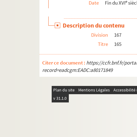
e
Date
Fin du XVI
sièc
Description du contenu
Division
167
Titre
165
Citer ce document :
https://ccfr.bnf.fr/por
record=eadcgm:EADC:a80171849
Plan du site
Mentions Légales
Accessibilit
v 31.1.0