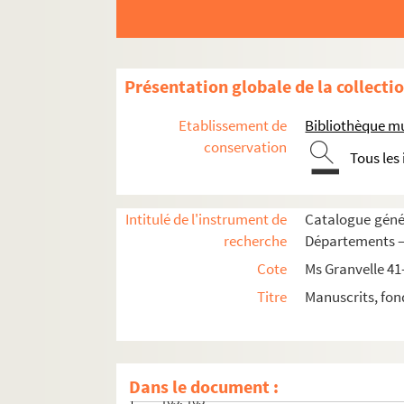
151. 149
152. 150
153. 151
Présentation globale de la collecti
154. 152
155. 153
Etablissement de
Bibliothèque m
conservation
156. 154
Tous les
157. 155
158. 156
Intitulé de l'instrument de
Catalogue génér
159. 157
recherche
Départements — 
160. 158
Cote
Ms Granvelle 41
161. 159
Titre
Manuscrits, fon
162. 160
163. 161
164. 162
Dans le document :
165. 163