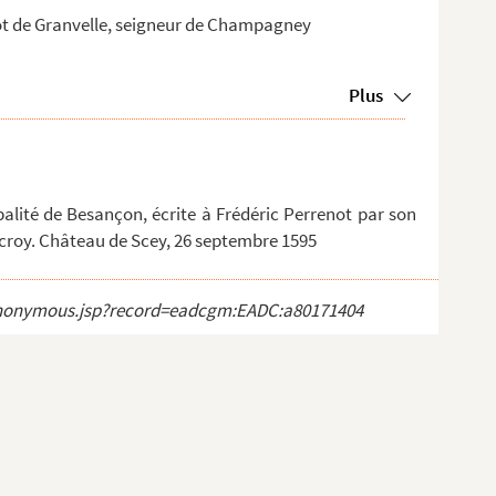
ot de Granvelle, seigneur de Champagney
Plus
palité de Besançon, écrite à Frédéric Perrenot par son
croy. Château de Scey, 26 septembre 1595
ct_anonymous.jsp?record=eadcgm:EADC:a80171404