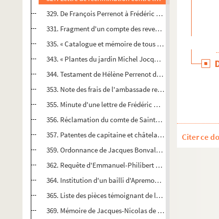
329. De François Perrenot à Frédéric Perrenot. 28 septem
331. Fragment d'un compte des revenus de Frédéric Perre
335. « Catalogue et mémoire de tous mes livres », par Fré
343. « Plantes du jardin Michel Jocquet, demorant emprès
344. Testament de Hélène Perrenot de Granvelle, comtess
353. Note des frais de l'ambassade remplie en Angleterre p
355. Minute d'une lettre de Frédéric Perrenot à son neveu F
356. Réclamation du comte de Saint-Amour, au sujet d'une 
357. Patentes de capitaine et châtelain d'Ornans données 
Citer ce d
359. Ordonnance de Jacques Bonvalot, seigneur de Champa
362. Requête d'Emmanuel-Philibert de La Baume, comte de 
364. Institution d'un bailli d'Apremont par le conseiller Luc
365. Liste des pièces témoignant de la grâce obtenue par 
369. Mémoire de Jacques-Nicolas de La Baume, comte de S