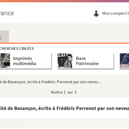
n vertu des privilèges de sa maison, à la taxe...
rance
Mon compte C
nt-Amour, au conseiller Buson de Fontain. Paris, ...
ric Perrenot. Gendrey, 4 décembre 1586
ne de Bruges, à la bru de celle-ci, Jeanne Rich...
E
nans, pour avoir, en vertu des privilèges de la...
CHERCHES CIBLÉES
e de ses droits seigneuriaux dans la baronnie d...
Imprimés
Base
la cérémonie des obsèques de Nicole Bonvalot, veu...
multimédia
Patrimoine
e requête du comte de Saint-Amour au Conseil pri...
e d'Autriche, le palais de Granvelle de Besançon...
é de Besançon, écrite à Frédéric Perrenot par son neveu...
tenir du duc de Savoie la jouissance, pour le c...
Notice
1 sur 1
 de Cantecroy. 22 mai 1604
fesseur de théologie du collège fondé à Besançon ...
ité de Besançon, écrite à Frédéric Perrenot par son neveu.
r de Champaigney. » (Fin du XVIe siècle)
e, au sujet de l'héritage de la maison de Granv...