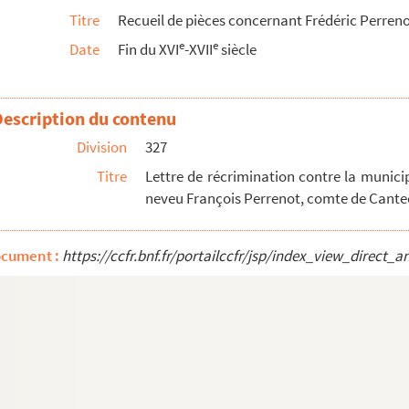
Titre
Recueil de pièces concernant Frédéric Perren
bre 1595
e
e
Date
Fin du XVI
-XVII
siècle
not à Gendrey, Beaujeu, Saint-Loup, Vaux et Cromar...
déric Perrenot (incomplet)
 les Augustins en Bruxelles »
Description du contenu
e de Saint-Amour. Besançon, 24avril 1624
Division
327
ar Frédéric Perrenot, du 15 janvier au 1er avri...
Titre
Lettre de récrimination contre la munici
rançois d'Achey, baron de Thoraise. 2 juillet ...
neveu François Perrenot, comte de Cante
avance d'argent par lui faite à son oncle Philip...
à Frédéric Perrenot. Bruges, 14 juillet 1588
ocument :
https://ccfr.bnf.fr/portailccfr/jsp/index_view_dire
gney, pour le paiement par ses sujets dudit lieu d...
Saint-Amour, à l'effet d'obtenir la survivance d'...
 Chaillot, séquestre des biens saisis sur Fr...
le comte de Saint-Amour, au sujet du duel qui av...
aint-Amour, contre la marquise Caroline d'Autriche...