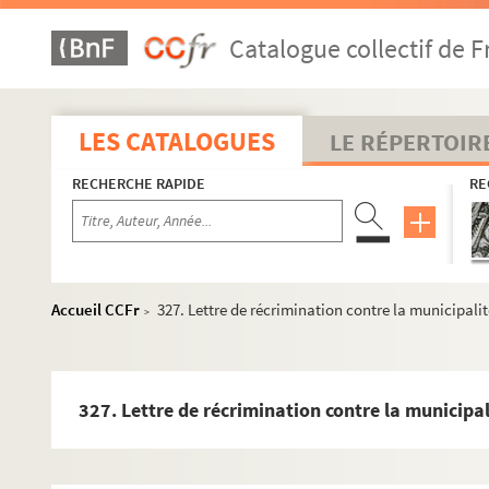
242. Opposition faite par François Perrenot de Granvelle, e
Catalogue collectif de F
244. Lettre de Jacques-Nicolas de La Baume, comte de Sai
250 v°. Lettre de Thiébaud Thoyot à l'intendant de Frédé
251. Deux lettres de Scipion de Champier, époux de Catheri
LES CATALOGUES
LE RÉPERTOIR
253. Réquisition, par l'agent du comte de Saint-Amour à Or
RECHERCHE RAPIDE
RE
255. Requête de Frédéric Perrenot au sujet de la jouissanc
257. Requête à la municipalité de Besançon, au sujet de 
258. Lettre de renvoi à l'étude du parlement de Dole d'un
259. Diplôme impérial plaçant, à la requête de la marquis
Accueil CCFr
327. Lettre de récrimination contre la municipalit
>
260. Mémoire de la comtesse de Saint-Amour, à l'effet d'ob
267. Testament de François Perrenot de Granvelle, comte
277. Quittance d'un semestre du traitement alloué au pro
327. Lettre de récrimination contre la municipal
278. « Cathalogue des livres estans au cabinet de monsieu
280. Requête au conseil aulique, par la marquise d'Autrich