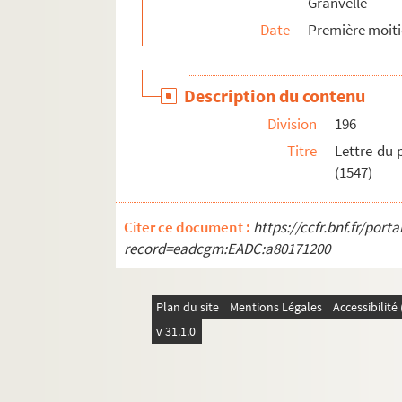
Granvelle
379. Dépêches d'Antoine Perrenot, évêque d'A
Date
Première moiti
395. Consultation de droit délibérée par Ni
409. Dépêches de Nicolas Perrenot à son fils
Description du contenu
423. Dépêche de Nicolas Perrenot au gouve
Division
196
Titre
Lettre du 
(1547)
Citer ce document :
https://ccfr.bnf.fr/por
record=eadcgm:EADC:a80171200
Plan du site
Mentions Légales
Accessibilit
v 31.1.0