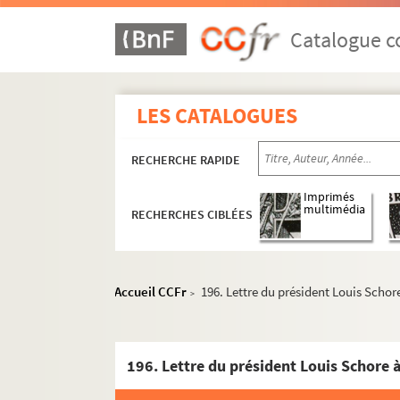
117. Lettre de Fr. Dilfus, ambassadeur impéri
Catalogue co
118. Dépêche à l'empereur de Jean de Saint-
119. Instructions du parlement de Dole à Je
123. Avis favorable des officiers du bailliage
LES CATALOGUES
124. Lettre de Nicolas Perrenot au trésorie
126. Lettre de Ferdinand, roi des Romains, à
RECHERCHE RAPIDE
135. Bulletin d'informations de Jean de Sai
Imprimés
139. Dépêche de l'ambassadeur Jean de Saint
multimédia
RECHERCHES CIBLÉES
149. Lettre de Louis de Praet à Nicolas Perre
150. Minute d'une lettre de Nicolas Perreno
Accueil CCFr
196. Lettre du président Louis Schore
155. Lettre de Hugues Marinier, président d
>
157. Dépêche du gouverneur et du parlement 
161. Minute d'une lettre de Nicolas Perreno
196. Lettre du président Louis Schore à
166. Note de Jean de Saint-Mauris à son beau