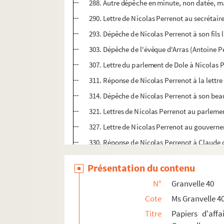
288. Autre dépêche en minute, non datée, 
290. Lettre de Nicolas Perrenot au secrétair
293. Dépêche de Nicolas Perrenot à son fils 
303. Dépêche de l'évêque d'Arras (Antoine P
307. Lettre du parlement de Dole à Nicolas P
311. Réponse de Nicolas Perrenot à la lettr
314. Dépêche de Nicolas Perrenot à son beau
321. Lettres de Nicolas Perrenot au parlemen
327. Lettre de Nicolas Perrenot au gouverne
330. Réponse de Nicolas Perrenot à Claude 
332. Réponse de Nicolas Perrenot à Hugues M
Présentation du contenu
335. Lettre de Marin Benoît, procureur génér
N°
Granvelle 40
336. Lettre de Hugues Marmier, président du
Cote
Ms Granvelle 4
338. Dépêche d'Antoine Perrenot, évêque d'Ar
Titre
Papiers d'affa
357. Dépêches de Nicolas Perrenot à son fils 