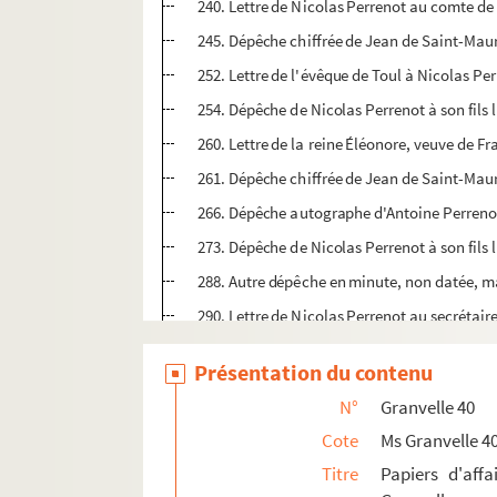
240. Lettre de Nicolas Perrenot au comte de 
245. Dépêche chiffrée de Jean de Saint-Maur
252. Lettre de l'évêque de Toul à Nicolas Pe
254. Dépêche de Nicolas Perrenot à son fils l
260. Lettre de la reine Éléonore, veuve de Fra
261. Dépêche chiffrée de Jean de Saint-Maur
266. Dépêche autographe d'Antoine Perrenot
273. Dépêche de Nicolas Perrenot à son fils
288. Autre dépêche en minute, non datée, 
290. Lettre de Nicolas Perrenot au secrétair
293. Dépêche de Nicolas Perrenot à son fils 
Présentation du contenu
303. Dépêche de l'évêque d'Arras (Antoine P
N°
Granvelle 40
307. Lettre du parlement de Dole à Nicolas P
Cote
Ms Granvelle 4
311. Réponse de Nicolas Perrenot à la lettr
Titre
Papiers d'affa
314. Dépêche de Nicolas Perrenot à son beau