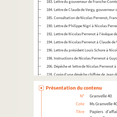
183. Lettre du gouverneur de Franche-Comt
184. Lettre de Claude de Vergy, gouverneur
185. Consultation de Nicolas Perrenot, Fran
190. Lettre de Philippe Nigri à Nicolas Perr
192. Lettre de Nicolas Perrenot à l'évêque d
194. Lettre de Nicolas Perrenot à Claude de
196. Lettre du président Louis Schore à Nicol
198. Instructions de Nicolas Perrenot à Gu
206. Dépêche et lettre de Nicolas Perrenot à
228. Copie d'une dépêche chiffrée de Jean d
238. Lettre d'envoi de la copie précédente à
Présentation du contenu
240. Lettre de Nicolas Perrenot au comte de 
N°
Granvelle 40
245. Dépêche chiffrée de Jean de Saint-Maur
Cote
Ms Granvelle 4
252. Lettre de l'évêque de Toul à Nicolas Pe
Titre
Papiers d'affa
254. Dépêche de Nicolas Perrenot à son fils l