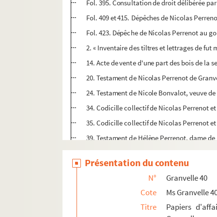
Fol. 395. Consultation de droit délibérée p
Fol. 409 et 415. Dépêches de Nicolas Perreno
Fol. 423. Dépêche de Nicolas Perrenot au g
2. « Inventaire des tiltres et lettrages de 
14. Acte de vente d'une part des bois de la 
20. Testament de Nicolas Perrenot de Granve
24. Testament de Nicole Bonvalot, veuve de
34. Codicille collectif de Nicolas Perrenot 
35. Codicille collectif de Nicolas Perrenot e
39. Testament de Hélène Perrenot, dame de L
46. Testament de Jérôme Perrenot, neuvième
Présentation du contenu
50. Extrait du partage fait par Nicolas Perre
N°
Granvelle 40
52. Lettre de courtoisie du duc d'Albe à mad
Cote
Ms Granvelle 4
61 v°. Acte du partage fait par Nicolas Perre
Titre
Papiers d'affa
62. Procès-verbal, en langue italienne, d'un