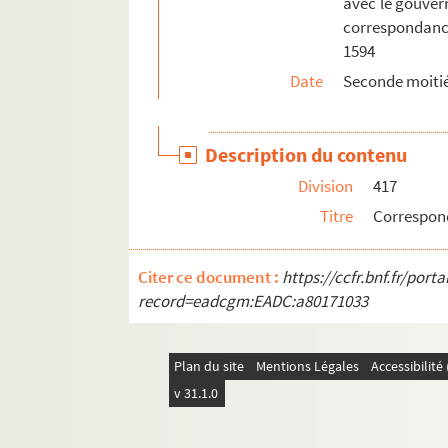
avec le gouvern
correspondance
1594
Date
Seconde moitié
Description du contenu
Division
417
Titre
Correspon
Citer ce document :
https://ccfr.bnf.fr/por
record=eadcgm:EADC:a80171033
Plan du site
Mentions Légales
Accessibilit
v 31.1.0