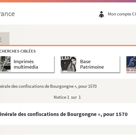
, au sujet de la solde de sa troupe, par Jean Mon...
rance
Mon compte C
ment de Dole par le procureur fiscal de Poligny...
êcher ses officiers de commettre des exactions ...
E
CHERCHES CIBLÉES
par la Chambre des comptes de Dole à François de ...
Imprimés
Base
rère Claude de Vergy, gouverneur de la Franche-Com...
multimédia
Patrimoine
 par la Chambre des comptes de Dole à Hugues Maire...
énérale des confiscations de Bourgongne », pour 1570
Notice
1 sur 1
générale des confiscations de Bourgongne », pour 1570