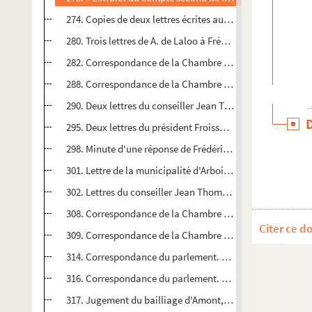
274. Copies de deux lettres écrites au parlement de Dole 
280. Trois lettres de A. de Laloo à Frédéric Perrenot. Madr
282. Correspondance de la Chambre des comptes. 1593
288. Correspondance de la Chambre des comptes. 1594
290. Deux lettres du conseiller Jean Thomassin à Frédéric P
295. Deux lettres du président Froissard de Broissia à Fréd
298. Minute d'une réponse de Frédéric Perrenot au préside
301. Lettre de la municipalité d'Arbois à Frédéric Perrenot
302. Lettres du conseiller Jean Thomassin à Frédéric Perren
308. Correspondance de la Chambre des comptes. 1594
Citer ce d
309. Correspondance de la Chambre des comptes. 1594
314. Correspondance du parlement. 1568
316. Correspondance du parlement. 1569
317. Jugement du bailliage d'Amont, au siège de Gray, dan