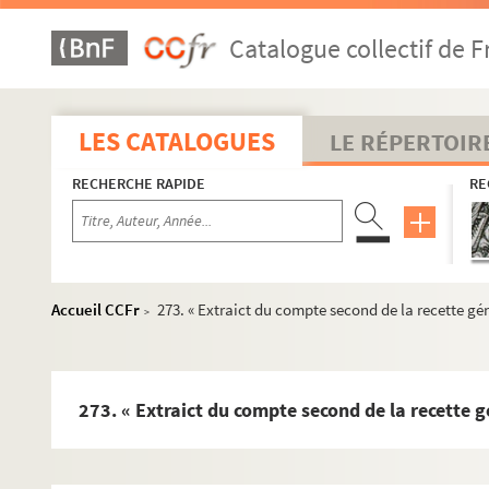
178. Requête présentée au gouverneur de la Franche-Comté
Catalogue collectif de F
187. Demande de secours contre les voleurs, faite au parle
188. Lettre du duc de Lorraine, se déclarant disposé à emp
189. Correspondance du parlement. 1592
LES CATALOGUES
LE RÉPERTOIR
191. Correspondance de la Chambre des comptes. 1594
RECHERCHE RAPIDE
RE
193. Copie du bail de la monnaie de Franche-Comté, fait 
200. Lettre de Guillaume de Saulx-Tavannes à son beau-f
201. Correspondance de la Chambre des comptes. 1594
202. Copie du bail de la monnaie de Franche-Comté, fait
Accueil CCFr
273. « Extraict du compte second de la recette g
>
209. Correspondance de la Chambre des comptes. 1594
214. Correspondance de la Chambre des comptes. 1594
215. « Estat de l'haulsement des selz de l'an 1591 »
273. « Extraict du compte second de la recette 
216. Correspondance de la Chambre des comptes. 1594
222. Correspondance de la Chambre des comptes. 1594