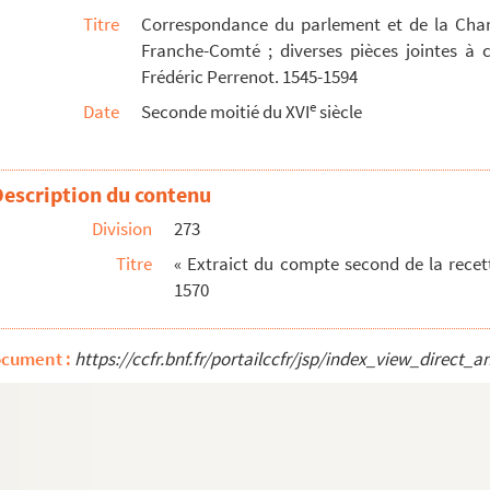
Titre
Correspondance du parlement et de la Cha
et au gouverneur de la Franche-Comté par cinq ca...
Franche-Comté ; diverses pièces jointes à 
id, 14 février-22 mars 1595
Frédéric Perrenot. 1545-1594
e
Date
Seconde moitié du XVI
siècle
errenot. Dole, 22 juin-18 juillet 1597
Description du contenu
éric Perrenot. Dole, 28 juin-31 août 1595
Division
273
nt Froissard. 30 juin 1595
Titre
« Extraict du compte second de la recet
, pour l'obtention de subsides devant aider ce...
1570
ot. Besançon, 29 juin 1596 ; juin 1595, et Dol...
ocument :
https://ccfr.bnf.fr/portailccfr/jsp/index_view_dire
s un procès intenté par Frédéric Perrenot contre...