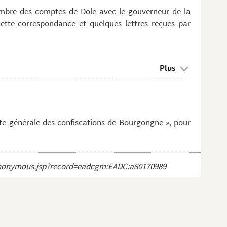
mbre des comptes de Dole avec le gouverneur de la
cette correspondance et quelques lettres reçues par
Plus
te générale des confiscations de Bourgongne », pour
ct_anonymous.jsp?record=eadcgm:EADC:a80170989