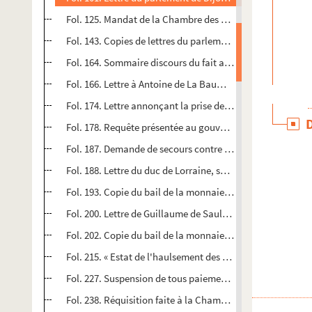
Fol. 125. Mandat de la Chambre des comptes de Dole à un
Fol. 143. Copies de lettres du parlement de Dole au gouver
Fol. 164. Sommaire discours du fait ayant occasionné l'e
Fol. 166. Lettre à Antoine de La Baume, comte de Montrev
Fol. 174. Lettre annonçant la prise de Verdun-sur-le-Doub
Fol. 178. Requête présentée au gouverneur de la Franche-
Fol. 187. Demande de secours contre les voleurs, faite au 
Fol. 188. Lettre du duc de Lorraine, se déclarant disposé 
Fol. 193. Copie du bail de la monnaie de Franche-Comté, 
Fol. 200. Lettre de Guillaume de Saulx-Tavannes à son be
Fol. 202. Copie du bail de la monnaie de Franche-Comté, 
Fol. 215. « Estat de l'haulsement des selz de l'an 1591 »
Fol. 227. Suspension de tous paiements, imposée par ordre 
Fol. 238. Réquisition faite à la Chambre des comptes de Dol