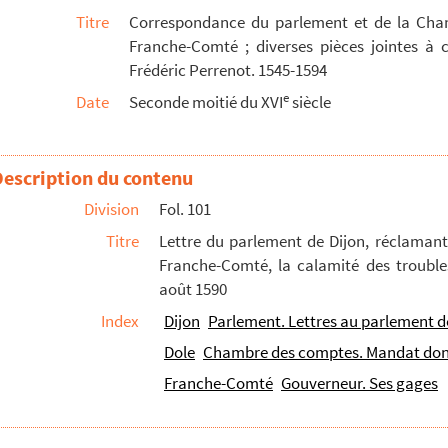
Titre
Correspondance du parlement et de la Cha
 agent comptable, pour le payement d'un arriéré de gage...
Franche-Comté ; diverses pièces jointes à 
neur des Pays-Bas et au président Richardot, à l'eff...
Frédéric Perrenot. 1545-1594
mprisonnement de maître Guillaume Borgeois, juré au gr...
e
Date
Seconde moitié du XVI
siècle
el, par le capitaine de Vaugrenans, gouverneur de Sain...
s. Saint-Aubin, 30 août 1592
Description du contenu
Comté, au sujet de la solde de sa troupe, par Jean Mon...
Division
Fol. 101
parlement de Dole par le procureur fiscal de Poligny...
Titre
Lettre du parlement de Dijon, réclamant 
à empêcher ses officiers de commettre des exactions ...
Franche-Comté, la calamité des trouble
fait par la Chambre des comptes de Dole à François de ...
août 1590
au-frère Claude de Vergy, gouverneur de la Franche-Com...
Index
Dijon
Parlement. Lettres au parlement d
fait par la Chambre des comptes de Dole à Hugues Maire...
Dole
Chambre des comptes. Mandat donn
Franche-Comté
Gouverneur. Ses gages
du roi d'Espagne, au trésorier de Salins, par la Cha...
e par Antoine de Poligny, capitaine de l'artillerie...