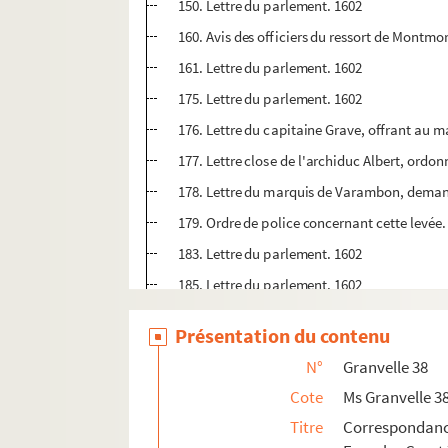
150. Lettre du parlement. 1602
160. Avis des officiers du ressort de Montmor
161. Lettre du parlement. 1602
175. Lettre du parlement. 1602
176. Lettre du capitaine Grave, offrant au m
177. Lettre close de l'archiduc Albert, ord
178. Lettre du marquis de Varambon, demanda
179. Ordre de police concernant cette levée
183. Lettre du parlement. 1602
185. Lettre du parlement. 1602
187. Lettre rassurant les officiers de Montmo
Présentation du contenu
196. Lettre du parlement. 1604
N°
Granvelle 38
197. Note du bailli d'Amont, Jérôme d'Achey, 
Cote
Ms Granvelle 3
200. Lettre du parlement. 1603
Titre
Correspondan
201. Lettre du gouvernement de la Franche-C