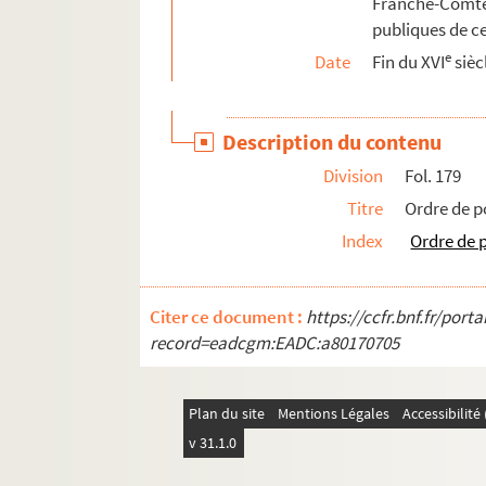
Franche-Comté,
Fol. 365. Lettre des commissaires du parlem
publiques de ce
e
Fol. 367. Lettre du gouverneur de la Franche-
Date
Fin du XVI
sièc
Fol. 368. Douze minutes de lettres du gouve
Fol. 393. Lettre du général en chef Ambrois
Description du contenu
Fol. 395. Requête de Georges Aymonet, de V
Division
Fol. 179
Fol. 404. Lettre du président Boyvin, au suj
Titre
Ordre de p
Fol. 406. Ordre du gouverneur neuchâtelois 
Index
Ordre de 
Fol. 409. Requête et mémoire du chanoine Cl
Fol. 412. Lettre du gouvernement de Berne, r
Citer ce document :
https://ccfr.bnf.fr/por
Fol. 413. Réponse du gouverneur de la provin
record=eadcgm:EADC:a80170705
Fol. 414. Refus du gouvernement de Berne d'
Fol. 415, 416 et 425. Trois lettres du gouver
Plan du site
Mentions Légales
Accessibilit
Fol. 417. Instructions données à un envoyé ch
v 31.1.0
Fol. 426. Lettre de François de Vergy, gouv