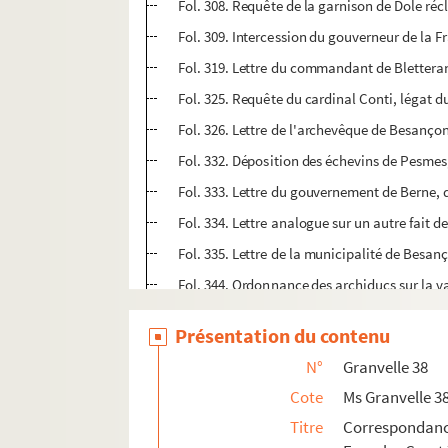
Fol. 308. Requête de la garnison de Dole réc
Fol. 309. Intercession du gouverneur de la 
Fol. 319. Lettre du commandant de Bletteran
Fol. 325. Requête du cardinal Conti, légat d
Fol. 326. Lettre de l'archevêque de Besançon
Fol. 332. Déposition des échevins de Pesmes, 
Fol. 333. Lettre du gouvernement de Berne, do
Fol. 334. Lettre analogue sur un autre fait d
Fol. 335. Lettre de la municipalité de Besa
Fol. 344. Ordonnance des archiducs sur la v
Fol. 350. Envoi de ce document au parlemen
Présentation du contenu
Fol. 354. Supplique à l'archiduc Albert, à l
N°
Granvelle 38
Fol. 356. Délégation donnée par l'archiduc Al
Cote
Ms Granvelle 3
Fol. 359. Avis favorable du gouverneur de l
Titre
Correspondan
Fol. 364. Avis du même, au sujet d'empiètemen