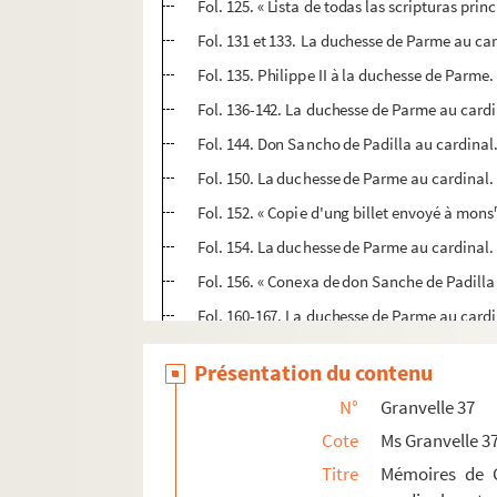
Fol. 125. « Lista de todas las scripturas prin
Fol. 131 et 133. La duchesse de Parme au ca
Fol. 135. Philippe II à la duchesse de Parme
Fol. 136-142. La duchesse de Parme au card
Fol. 144. Don Sancho de Padilla au cardinal
Fol. 150. La duchesse de Parme au cardinal
Fol. 152. « Copie d'ung billet envoyé à mons
Fol. 154. La duchesse de Parme au cardinal
Fol. 156. « Conexa de don Sanche de Padilla
Fol. 160-167. La duchesse de Parme au card
Fol. 168. Une lettre en espagnol, sans adres
Présentation du contenu
Fol. 169. L'ambassadeur Kevenhüller au car
N°
Granvelle 37
Fol. 170. « Prétentions du seigneur Jacomo
Cote
Ms Granvelle 3
d
Fol. 171. « Copia de carta de Su M
al vixrey 
Titre
Mémoires de G
Fol. 173 et 175. Le comte de Barajaz au cardin