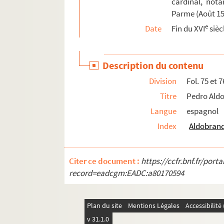
cardinal, not
1. « ... Carta de dompno Po de Mendoça para
Parme (Août 15
e
2. Philippe II au prince de Parme. Badajoz, 
Date
Fin du XVI
sièc
3. Le cardinal au Roi. Madrid, 24 août 1580.
5. « Milano. Les escriptz qu'a apporté le jés
Description du contenu
6. « Memoriali per le cose di Milano ». Copie. 
Division
Fol. 75 et 7
8. « Memoriale circa le confradie de Milano »
Titre
Pedro Aldo
10. « Memoriale circa l'osservanza delle feste,
Langue
espagnol
14. « Memoriale circa le pompe, guiochi et alt
Index
Aldobrand
17. L'ambassadeur de l'empereur, Kevenhülle
18. Don Juan de Idiaquez au cardinal. Badaj
Citer ce document :
https://ccfr.bnf.fr/por
20. Le cardinal au marquis d'Alcaniz (S. l.),
record=eadcgm:EADC:a80170594
21. L'ambassadeur Kevenhüller au cardinal.
23. Billet écrit « par Antonio Jone au mom (sic
Plan du site
Mentions Légales
Accessibilit
23 v°. Deux billets autographes du cardinal,
v 31.1.0