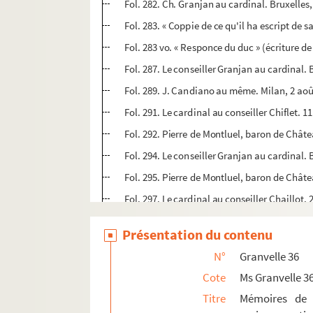
Fol. 282. Ch. Granjan au cardinal. Bruxelles, 
Fol. 283. « Coppie de ce qu'il ha escript de 
Fol. 283 vo. « Responce du duc » (écriture d
Fol. 287. Le conseiller Granjan au cardinal. B
Fol. 289. J. Candiano au même. Milan, 2 aoû
Fol. 291. Le cardinal au conseiller Chiflet. 1
Fol. 292. Pierre de Montluel, baron de Châte
Fol. 294. Le conseiller Granjan au cardinal.
Fol. 295. Pierre de Montluel, baron de Chât
Fol. 297. Le cardinal au conseiller Chaillot.
Fol. 299. Le même au conseiller Chiflet. 3 
Présentation du contenu
Fol. 301. « Copie d'une lettre de Madame [M
N°
Granvelle 36
Fol. 302. Le cardinal au conseiller Le Clerc
Cote
Ms Granvelle 3
Fol. 304. Le même à Colin
Titre
Mémoires de 
Fol. 306. Le conseiller Chaillot au cardinal