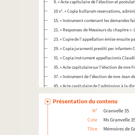
9. « Acte capitulaire de l'élection et postul
10 v°. « Copia bullarum reservations, admin
15. « Instrument contenant les demandes fa
21. « Responses de Messieurs du chapitre ». 
23. « Copie de l'appellation émise ensuite p
29. « Copia juramenti prestiti per infante
31. « Copia instrument appellacionis Claudii
35. « Acte capitulaire sur l'élection de mre 
37. « Instrument de l'élection de mre Jean d
45. « Acte capitulaire de l'admission à la d
49. « Copie des premières bulles de Claude d
Présentation du contenu
54. « Bulle pour mre Louis de Rye, évesque d
N°
Granvelle 35
56. « Autre bulle sur les réserves faites au 
Cote
Ms Granvelle 3
60. « Placet de l'empereur Charles V accordé
Titre
Mémoires de G
62. « Remontrances faites à l'empereur Charl