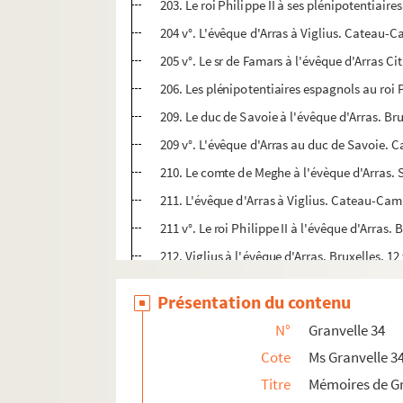
203. Le roi Philippe II à ses plénipotentiaires
204 v°. L'évêque d'Arras à Viglius. Cateau-C
205 v°. Le sr de Famars à l'évêque d'Arras Ci
206. Les plénipotentiaires espagnols au roi 
209. Le duc de Savoie à l'évêque d'Arras. Bru
209 v°. L'évêque d'Arras au duc de Savoie. C
210. Le comte de Meghe à l'évèque d'Arras. S
211. L'évêque d'Arras à Viglius. Cateau-Camb
211 v°. Le roi Philippe II à l'évêque d'Arras. 
212. Viglius à l'évêque d'Arras. Bruxelles, 12
212 v°. Les plénipotentiaires espagnols au r
Présentation du contenu
221. Les plénipotentiaires espagnols au comt
N°
Granvelle 34
225. L'évêque d'Arras au sr de Famars. Cate
Cote
Ms Granvelle 3
225 v°. Le duc de Savoie aux plénipotentiaire
Titre
Mémoires de Gr
227. Avis de Constantinople, du 19 et du 20 d