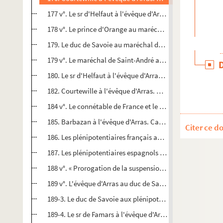
177 v°. Le sr d'Helfaut à l'évêque d'Arras. Le Quesnoy, 29 
178 v°. Le prince d'Orange au maréchal de Saint-André. Br
179. Le duc de Savoie au maréchal de Saint-André. Bruxelles
179 v°. Le maréchal de Saint-André au sr de Famars. Guise
180. Le sr d'Helfaut à l'évêque d'Arras. Cateau-Cambrésis, 3
182. Courtewille à l'évêque d'Arras. Cateau-Cambrésis, 1e
184 v°. Le connétable de France et le cardinal de Lorraine a
185. Barbazan à l'évêque d'Arras. Cateau-Cambrésis, 1er
Citer ce d
186. Les plénipotentiaires français aux plénipotentiaires 
187. Les plénipotentiaires espagnols au roi Philippe II. C
188 v°. « Prorogation de la suspension d'armes, avec la sh
189 v°. L'évêque d'Arras au duc de Savoie. Cateau-Cambrés
189-3. Le duc de Savoie aux plénipotentiaires espagnols. B
189-4. Le sr de Famars à l'évêque d'Arras, Citadelle de Cam