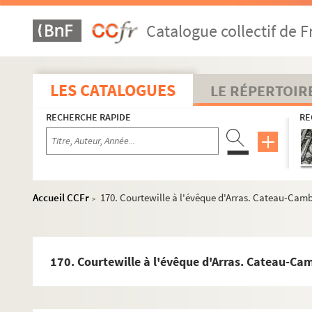
147. Le sr de Warluzel aux plénipotentiaires espagnols. 
Catalogue collectif de F
147 v°. Le maréchal de Saint-André aux plénipotentiaires
148. Le connétable de Montmorency à l'évêque d'Arras. L
148 v°. Le roi Philippe II à l'évêque d'Arras. Groenendale,
LES CATALOGUES
LE RÉPERTOIR
149 v°. Le grand-prieur de Castille, Antonio de Tolède, à 
RECHERCHE RAPIDE
RE
150. Le connétable de Montmorency à l'évêque d'Arras. Lil
151. Le connétable de Montmorency à l'évêque d'Arras. Pa
152. Le roi Philippe II au sr de Famars, lieutenant de la ci
152 v°. Le sr d'Helfaut au roi Philippe II. Cateau-Cambrési
Accueil CCFr
170. Courtewille à l'évêque d'Arras. Cateau-Cambr
>
153. Le roi Philippe II au sr d'Helfaut. 13 janvier 1559. Cop
153 v°. Les plénipotentiaires français à la duchesse douairi
154 v°. Le connétable de Montmorency au sr de Famars, go
170. Courtewille à l'évêque d'Arras. Cateau-Cam
155. Le capitaine de la citadelle de Cambrai au duc de Sa
155 v°. Le duc de Savoie au sr de Famars. Bruxelles, 20 ja