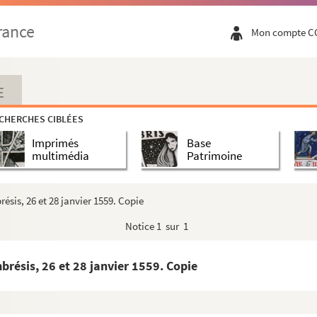
Abbaye du Mont-Saint-Eloi, 5 décembre 1558. Esp.
rance
Mon compte C
 espagnols. Doullens, 3 décembre 1558. Copie. La duc...
ens, 5 décembre 1558. Copie
 8 décembre 1558. Copie. Esp.
E
l'évêque d'Arras. Groenendale, 8 déeembre 1558. Co...
CHERCHES CIBLÉES
le, 14 décembre 1558. Copie. L'évêque d'Arras au...
Imprimés
Base
ris, 29 décembre 1558 et 2 janvier 1559. Copies
multimédia
Patrimoine
tadelle de Cambrai. Bruxelles, 6 janvier 1559...
s, 12 janvier 1559
ésis, 26 et 28 janvier 1559. Copie
ie
Notice
1 sur 1
ère de Lorraine et de Milan. Paris, 17 janvier 1...
uverneur de Cambrai. Paris, 17 janvier 1559. Copie
brésis, 26 et 28 janvier 1559. Copie
voie. Cambrai, 18 janvier 1559. Copie
nvier 1559. Copie