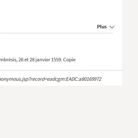
Plus
brésis, 26 et 28 janvier 1559. Copie
ct_anonymous.jsp?record=eadcgm:EADC:a80169972