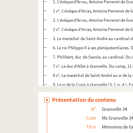
1. L'évêque d'Arras, Antoine Perrenot de Gran
1 v°. L'évêque d'Arras, Antoine Perrenot de 
2. L'évêque d'Arras, Antoine Perrenot de Gran
2 v°. L'évêque d'Arras, Antoine Perrenot de
3. Le maréchal de Saint-André au cardinal de
6. Le roi Philippe II à ses plénipotentiaires
7. Philibert, duc de Savoie, au cardinal. Du
7 v°. Le duc d'Albe à Granvelle. Du camp, 11
8 v°. Le maréchal de Saint-André au sr de la C
9. Le sr de la Croix à Granvelle (S. l. n. d.). E
9 v°. Les plénipotentiaires espagnols au roi 
Présentation du contenu
13. Granvelle au duc de Savoie. Lille, 12 se
N°
Granvelle 34
15. Le maréchal de Saint-André au cardinal 
Cote
Ms Granvelle 3
17. Granvelle au duc de Savoie. Lille, 13 se
Titre
Mémoires de Gr
17 v°. Les plénipotentiaires espagnols au roi