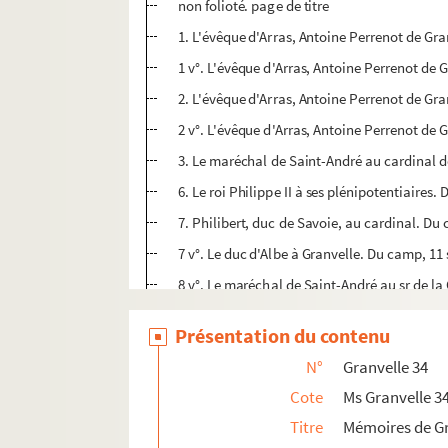
non folioté. page de titre
1. L'évêque d'Arras, Antoine Perrenot de Gran
1 v°. L'évêque d'Arras, Antoine Perrenot de 
2. L'évêque d'Arras, Antoine Perrenot de Gran
2 v°. L'évêque d'Arras, Antoine Perrenot de
3. Le maréchal de Saint-André au cardinal de
6. Le roi Philippe II à ses plénipotentiaires
7. Philibert, duc de Savoie, au cardinal. Du
7 v°. Le duc d'Albe à Granvelle. Du camp, 11
8 v°. Le maréchal de Saint-André au sr de la C
9. Le sr de la Croix à Granvelle (S. l. n. d.). E
Présentation du contenu
9 v°. Les plénipotentiaires espagnols au roi 
N°
Granvelle 34
13. Granvelle au duc de Savoie. Lille, 12 se
Cote
Ms Granvelle 3
15. Le maréchal de Saint-André au cardinal 
Titre
Mémoires de Gr
17. Granvelle au duc de Savoie. Lille, 13 se