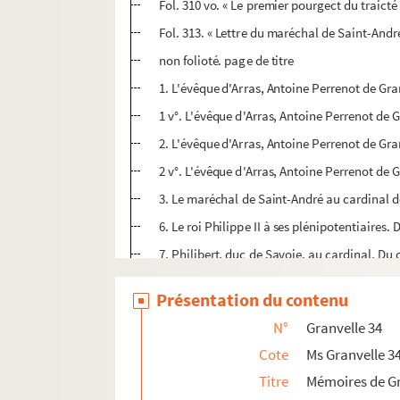
Fol. 310 vo. « Le premier pourgect du traicté 
Fol. 313. « Lettre du maréchal de Saint-André
non folioté. page de titre
1. L'évêque d'Arras, Antoine Perrenot de Gran
1 v°. L'évêque d'Arras, Antoine Perrenot de 
2. L'évêque d'Arras, Antoine Perrenot de Gran
2 v°. L'évêque d'Arras, Antoine Perrenot de
3. Le maréchal de Saint-André au cardinal de
6. Le roi Philippe II à ses plénipotentiaires
7. Philibert, duc de Savoie, au cardinal. Du
7 v°. Le duc d'Albe à Granvelle. Du camp, 11
Présentation du contenu
8 v°. Le maréchal de Saint-André au sr de la C
N°
Granvelle 34
9. Le sr de la Croix à Granvelle (S. l. n. d.). E
Cote
Ms Granvelle 3
9 v°. Les plénipotentiaires espagnols au roi 
Titre
Mémoires de Gr
13. Granvelle au duc de Savoie. Lille, 12 se