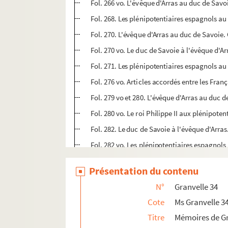
Fol. 266 vo. L'évêque d'Arras au duc de Sav
Fol. 268. Les plénipotentiaires espagnols au
Fol. 270. L'évêque d'Arras au duc de Savoie
Fol. 270 vo. Le duc de Savoie à l'évêque d'Ar
Fol. 271. Les plénipotentiaires espagnols au
Fol. 276 vo. Articles accordés entre les Fran
Fol. 279 vo et 280. L'évêque d'Arras au duc
Fol. 280 vo. Le roi Philippe II aux plénipote
Fol. 282. Le duc de Savoie à l'évêque d'Arras
Fol. 282 vo. Les plénipotentiaires espagnols
Fol. 292 bis. Fragment d'une lettre de l'évê
Présentation du contenu
Fol. 293. Philippe II à ses plénipotentiaires
N°
Granvelle 34
Fol. 294. « Advis du Conseil d'Estat sur aulc
Cote
Ms Granvelle 3
Fol. 296 bis. « Pouvoir de Mgr le duc de Savo
Titre
Mémoires de Gr
Fol. 297. Les plénipotentiaires espagnols au