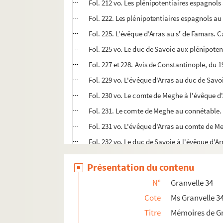
Fol. 212 vo. Les plénipotentiaires espagnols 
Fol. 222. Les plénipotentiaires espagnols au 
r
Fol. 225. L'évêque d'Arras au s
de Famars. Ca
Fol. 225 vo. Le duc de Savoie aux plénipoten
Fol. 227 et 228. Avis de Constantinople, du 
Fol. 229 vo. L'évêque d'Arras au duc de Savo
Fol. 230 vo. Le comte de Meghe à l'évêque d'
Fol. 231. Le comte de Meghe au connétable. 
Fol. 231 vo. L'évêque d'Arras au comte de M
Fol. 232 vo. Le duc de Savoie à l'évêque d'Arr
Fol. 233. Le rhingrave Henri à l'évêque d'Arra
Présentation du contenu
Fol. 233 vo. L'évêque d'Arras au rhingrave. 
N°
Granvelle 34
Fol. 234. Le roi Philippe II à l'évêque d'Arras
Cote
Ms Granvelle 3
Fol. 234 vo. Les plénipotentiaires espagnols 
Titre
Mémoires de Gr
Fol. 236 vo. Le roi Philippe II à Ruy Gomez et