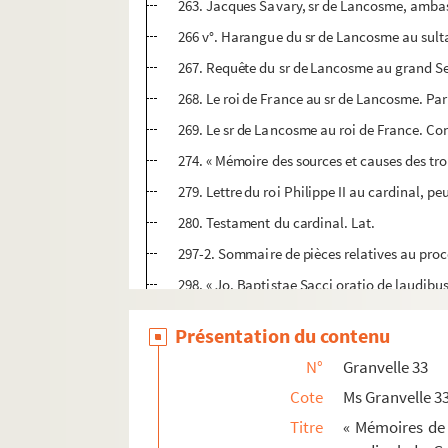
263. Jacques Savary, sr de Lancosme, ambassa
266 v°. Harangue du sr de Lancosme au sult
267. Requête du sr de Lancosme au grand S
268. Le roi de France au sr de Lancosme. Pari
269. Le sr de Lancosme au roi de France. Con
274. « Mémoire des sources et causes des trou
279. Lettre du roi Philippe II au cardinal, pe
280. Testament du cardinal. Lat.
297-2. Sommaire de pièces relatives au procès
298. « Jo. Baptistae Sacci oratio de laudibus
305-2. Lettre de l'abbé de La Chambre à l'ab
Présentation du contenu
306. Inventaire des titres des bénéfices d'Ant
N°
Granvelle 33
310. Bénéfices du cardinal de Granvelle
Cote
Ms Granvelle 3
334. Inventaire et description des titres des
Titre
« Mémoires de 
347-2. « Mémoire de la nativité des enfants d