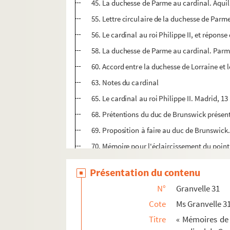
45. La duchesse de Parme au cardinal. Aquila,
55. Lettre circulaire de la duchesse de Parme
56. Le cardinal au roi Philippe II, et répons
58. La duchesse de Parme au cardinal. Parme
60. Accord entre la duchesse de Lorraine et l
63. Notes du cardinal
65. Le cardinal au roi Philippe II. Madrid, 13 
68. Prétentions du duc de Brunswick prése
69. Proposition à faire au duc de Brunswick. 
70. Mémoire pour l'éclaircissement du poin
73. « Compte de la vente faite par la ville e
Présentation du contenu
74. Compte des ventes de la duchesse de Lorr
N°
Granvelle 31
76. Points de l'accord entre le cardinal de G
Cote
Ms Granvelle 3
79. Minute de l'accord entre le duc de Bruns
Titre
« Mémoires de 
82. Le cardinal à la duchesse de Parme. Madr