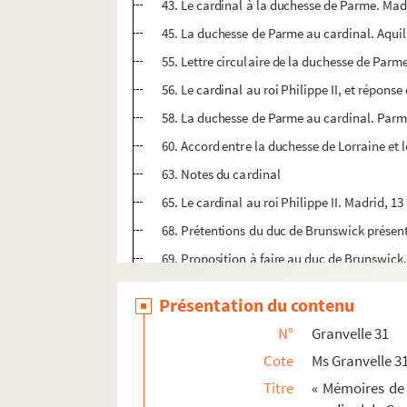
43. Le cardinal à la duchesse de Parme. Madr
45. La duchesse de Parme au cardinal. Aquila,
55. Lettre circulaire de la duchesse de Parme
56. Le cardinal au roi Philippe II, et répons
58. La duchesse de Parme au cardinal. Parme
60. Accord entre la duchesse de Lorraine et l
63. Notes du cardinal
65. Le cardinal au roi Philippe II. Madrid, 13 
68. Prétentions du duc de Brunswick prése
69. Proposition à faire au duc de Brunswick. 
70. Mémoire pour l'éclaircissement du poin
Présentation du contenu
73. « Compte de la vente faite par la ville e
N°
Granvelle 31
74. Compte des ventes de la duchesse de Lorr
Cote
Ms Granvelle 3
76. Points de l'accord entre le cardinal de G
Titre
« Mémoires de 
79. Minute de l'accord entre le duc de Bruns