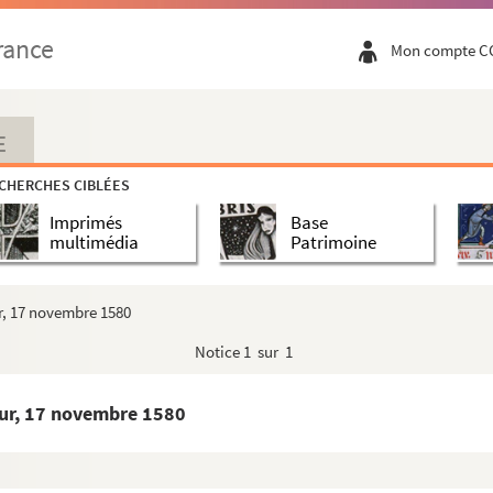
let 1579
rance
Mon compte C
d, 24 octobre 1579
, au nom du roi, au duc de Parme. Madrid, 30 novembr...
E
 députtez de l'Empire sur la pacification des ...
CHERCHES CIBLÉES
, 7 décembre 1579
Imprimés
Base
579
multimédia
Patrimoine
vier 1580
vier, 16 et 19 février 1580
r, 17 novembre 1580
s et seigneurs des Pays-Bas. Aquila, 19 février 15...
Notice
1 sur 1
en marge. 9 mars 1580
s 1580
mur, 17 novembre 1580
c de Brunswick, fait par le cardinal au nom du roi...