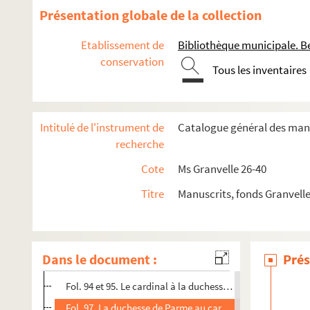
Fol. 65. Le cardinal au roi Philippe II. Madrid, 13 avril 158
Présentation globale de la collection
Fol. 68. Prétentions du duc de Brunswick présentées dan
Etablissement de
Bibliothèque municipale. B
Fol. 69. Proposition à faire au duc de Brunswick
conservation
Tous les inventaires
Fol. 76. Mémoire pour l'éclaircissement du point de la r
Fol. 73. « Compte de la vente faite par la ville et le comt
Fol. 74. Compte des ventes de la duchesse de Lorraine en I
Intitulé de l'instrument de
Catalogue général des manu
Fol. 76. Points de l'accord entre le cardinal de Granvelle 
recherche
Fol. 79. Minute de l'accord entre le duc de Brunswick et 
Cote
Ms Granvelle 26-40
Fol. 82 et 83. Le cardinal à la duchesse de Parme. Madrid,
Titre
Manuscrits, fonds Granvell
Fol. 84. La duchesse de Parme au cardinal. Luxembourg, 19
Fol. 88. Le cardinal à don Juan de Idiaquez. Madrid, 26 a
Fol. 89. La duchesse de Parme au cardinal. Namur, 30 se
Dans le document :
Prés
Fol. 92. Alexandre Farnèse à la Cour des comptes de Dole
Fol. 94 et 95. Le cardinal à la duchesse de Parme. Madrid,
Fol. 97. La duchesse de Parme au cardinal. Namur, 17 no