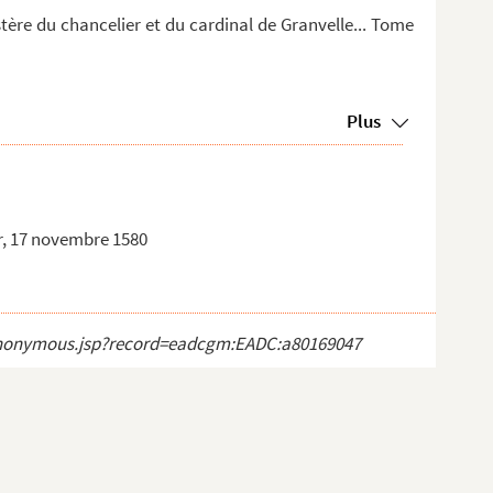
stère du chancelier et du cardinal de Granvelle... Tome
Plus
r, 17 novembre 1580
ct_anonymous.jsp?record=eadcgm:EADC:a80169047