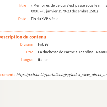
Titre
« Mémoires de ce qui s'est passé sous le mini
décembre 1580
XXXI. » (5 janvier 1579-23 décembre 1581)
bre 1580
e
Date
Fin du XVI
siècle
 décembre 1580
 jadis chancelier de Brabant, sur certaines lettre...
Description du contenu
nvier 1581
nvier 1581
Division
Fol. 97
, 5 et 20 février 1581
Titre
La duchesse de Parme au cardinal. Namu
 27 mars 1581
Langue
italien
, 2 et 8 avril 1581
ocument :
https://ccfr.bnf.fr/portailccfr/jsp/index_view_dire
il 1581
17 et 30 avril et 14 mai 1581
mai 1581