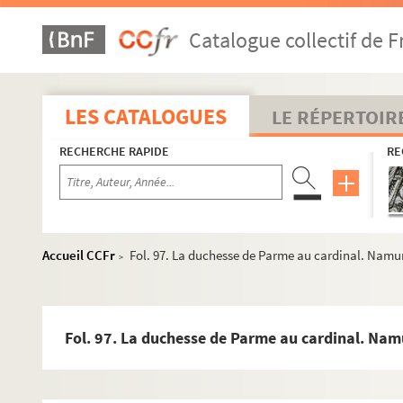
Fol. 19. Christine de Lorraine au cardinal. Tortone, 23 juil
Catalogue collectif de F
Fol. 21. Le duc Eric de Brunswick au roi Philippe II. Madri
Fol. 23. Minute de lettre de la main du cardinal adressée
Fol. 27. Copie de cette minute
LES CATALOGUES
LE RÉPERTOIR
rs
Fol. 31. « Déclarations faictes par les s
électeurs et autres
RECHERCHE RAPIDE
RE
Fol. 37. Le roi Philippe II à la duchesse de Parme. Madrid
Fol. 41. La duchesse de Parme au cardinal. 9 décembre 1
Fol. 43. Le cardinal à la duchesse de Parme. Madrid, 3 jan
Fol. 45-53. La duchesse de Parme au cardinal. Aquila, 6 jan
Accueil CCFr
Fol. 97. La duchesse de Parme au cardinal. Namu
>
Fol. 55. Lettre circulaire de la duchesse de Parme aux État
Fol. 56. Le cardinal au roi Philippe II, et réponse du roi 
Fol. 58. La duchesse de Parme au cardinal. Parme, 18 mar
Fol. 97. La duchesse de Parme au cardinal. Na
Fol. 60. Accord entre la duchesse de Lorraine et le duc Eri
Fol. 63. Notes du cardinal