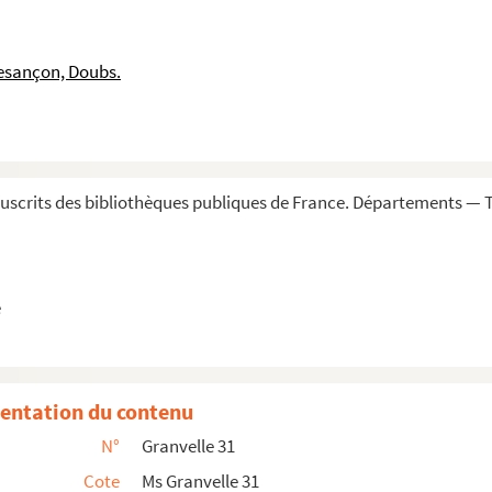
0. Autogr., annoté par le roi
s un mémoire
esançon, Doubs.
ançon du maréchal de Saint-André
é de Vigevano à Sa Majesté »
talie
scrits des bibliothèques publiques de France. Départements — To
et les ducs de Brunswick sur ce qu'ils prétendaien...
la duchesse de Lorraine (le même que plus haut)
 15 et 25 mai 1580
e
 juillet 1580
oût 1580
ptembre 1780
entation du contenu
. Mons, 29 octobre 1580
N°
Granvelle 31
er
 1
et 11 novembre 1580
Cote
Ms Granvelle 31
vembre 1580