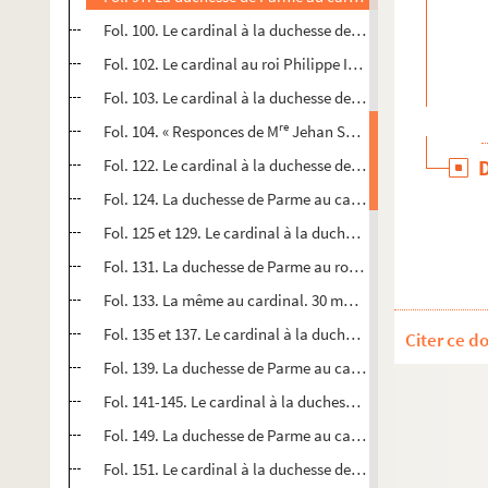
Fol. 100. Le cardinal à la duchesse de Parme. Madrid, 9 
Fol. 102. Le cardinal au roi Philippe II. Madrid, 29 décem
Fol. 103. Le cardinal à la duchesse de Parme. Madrid, 29
re
Fol. 104. « Responces de M
Jehan Sceyfve, chevalier, etc.,
Fol. 122. Le cardinal à la duchesse de Parme. Madrid, 7 ja
Fol. 124. La duchesse de Parme au cardinal. Namur, 10 ja
Fol. 125 et 129. Le cardinal à la duchesse de Parme. Madrid
Fol. 131. La duchesse de Parme au roi Philippe II. Namur,
Fol. 133. La même au cardinal. 30 mars 1581
Fol. 135 et 137. Le cardinal à la duchesse de Parme. Madrid
Citer ce d
Fol. 139. La duchesse de Parme au cardinal. Namur, 10 avr
Fol. 141-145. Le cardinal à la duchesse de Parme. Madrid, 
Fol. 149. La duchesse de Parme au cardinal. 16 mai 1581
Fol. 151. Le cardinal à la duchesse de Parme. Madrid, 26 