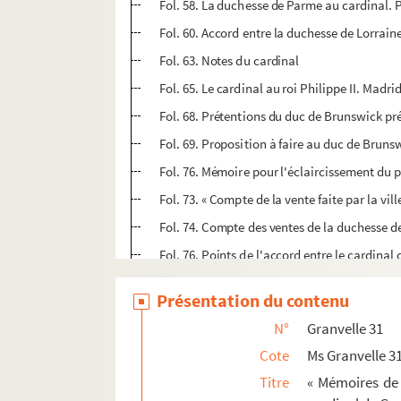
Fol. 58. La duchesse de Parme au cardinal. 
Fol. 60. Accord entre la duchesse de Lorraine
Fol. 63. Notes du cardinal
Fol. 65. Le cardinal au roi Philippe II. Madrid
Fol. 68. Prétentions du duc de Brunswick p
Fol. 69. Proposition à faire au duc de Bruns
Fol. 76. Mémoire pour l'éclaircissement du 
Fol. 73. « Compte de la vente faite par la vi
Fol. 74. Compte des ventes de la duchesse de
Fol. 76. Points de l'accord entre le cardinal
Fol. 79. Minute de l'accord entre le duc de 
Présentation du contenu
Fol. 82 et 83. Le cardinal à la duchesse de 
N°
Granvelle 31
Fol. 84. La duchesse de Parme au cardinal. 
Cote
Ms Granvelle 3
Fol. 88. Le cardinal à don Juan de Idiaquez.
Titre
« Mémoires de 
Fol. 89. La duchesse de Parme au cardinal.