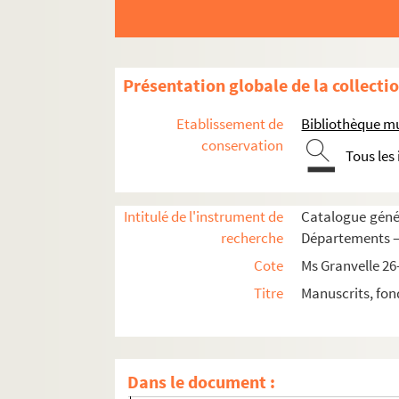
Présentation globale de la collecti
Ms Granvelle 26. « Mémoires de ce qui s'est pa
Etablissement de
Bibliothèque m
Ms Granvelle 27. « Mémoires de ce qui s'est pa
conservation
Tous les
Ms Granvelle 28. « Mémoires de ce qui s'est pa
Ms Granvelle 29. « Mémoires de ce qui s'est pa
Intitulé de l'instrument de
Catalogue génér
Ms Granvelle 30. « Mémoires de ce qui s'est pa
recherche
Départements — 
Ms Granvelle 31. « Mémoires de ce qui s'est pass
Cote
Ms Granvelle 26
Fol. 1 et 3. Gérard, cardinal-évêque de Liège,
Titre
Manuscrits, fon
Fol. 5. Loys de Berlaymont, archevêque de C
Fol. 7. Le conseiller 'Assonleville au cardi
Fol. 9. Le duc Philibert de Savoie à M. de Ch
Dans le document :
Fol. 11. Le roi Philippe II au cardinal. Madri