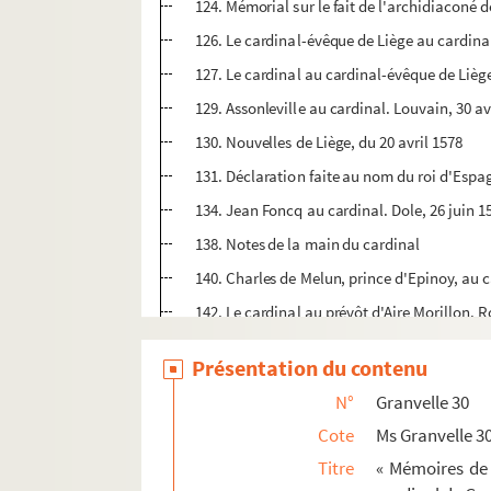
124. Mémorial sur le fait de l'archidiaconé d
126. Le cardinal-évêque de Liège au cardinal
127. Le cardinal au cardinal-évêque de Lièg
129. Assonleville au cardinal. Louvain, 30 av
130. Nouvelles de Liège, du 20 avril 1578
131. Déclaration faite au nom du roi d'Espagn
134. Jean Foncq au cardinal. Dole, 26 juin 15
138. Notes de la main du cardinal
140. Charles de Melun, prince d'Epinoy, au ca
142. Le cardinal au prévôt d'Aire Morillon. R
148. Le cardinal à Charles de Melun, prince 
Présentation du contenu
149. Gérard, cardinal-évêque de Liège, au c
N°
Granvelle 30
151. Le chapitre de Cambrai au cardinal. C
Cote
Ms Granvelle 3
155. Instruction du chapitre de Cambrai, adre
Titre
« Mémoires de 
157. Les prévôt et échevins de la cité de C