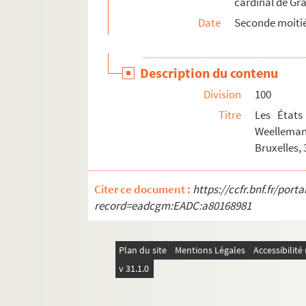
cardinal de Gra
159. C
Date
Seconde moitié
Ms Granvelle 31. « Mémoires de ce qui s'est pa
Ms Granvelle 32. « Mémoires de ce qui s'est pa
Description du contenu
Ms Granvelle 33. « Mémoires de ce qui s'est pa
Division
100
Ms Granvelle 34. Mémoires de Granvelle. To
Titre
Les États
Ms Granvelle 35. Mémoires de Granvelle. To
Weellemans
Ms Granvelle 36. Mémoires de Granvelle. Tome
Bruxelles,
Ms Granvelle 37. Mémoires de Granvelle. Tome
Citer ce document :
https://ccfr.bnf.fr/por
Ms Granvelle 38. Correspondance du parlement
record=eadcgm:EADC:a80168981
Ms Granvelle 39. Correspondance du parlemen
Ms Granvelle 40. Papiers d'affaires et dépêch
Plan du site
Mentions Légales
Accessibilit
v 31.1.0