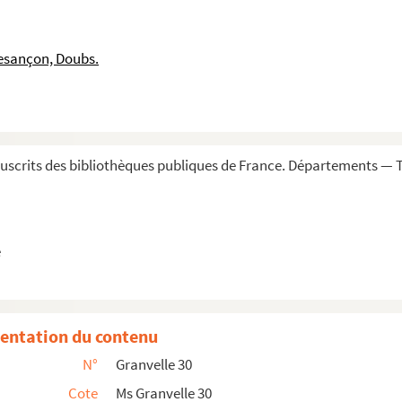
alins, 9 janvier 1575
 janvier 1575
esançon, Doubs.
rties chiffrées)
scrits des bibliothèques publiques de France. Départements — To
e
5. Copie
quelques passages chiffrés)
75. Esp.
entation du contenu
Copie. Esp.
N°
Granvelle 30
Cote
Ms Granvelle 30
, 26 avril 1575 (passages chiffrés)