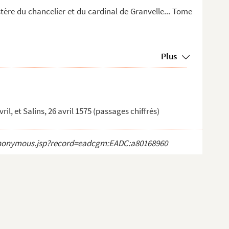
stère du chancelier et du cardinal de Granvelle... Tome
Plus
l, et Salins, 26 avril 1575 (passages chiffrés)
ct_anonymous.jsp?record=eadcgm:EADC:a80168960