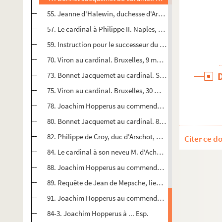
55. Jeanne d'Halewin, duchesse d'Arschot, au cardinal. H
57. Le cardinal à Philippe II. Naples, 5 mai 1575
59. Instruction pour le successeur du cardinal à la vice-r
70. Viron au cardinal. Bruxelles, 9 mai 1575
73. Bonnet Jacquemet au cardinal. Salins, 11 mai 1575 (pa
75. Viron au cardinal. Bruxelles, 30 mai 1575
78. Joachim Hopperus au commendador maior de Castille d
80. Bonnet Jacquemet au cardinal. 8 juin 1575 (passages 
82. Philippe de Croy, duc d'Arschot, au cardinal. Henrele, 
Citer ce d
84. Le cardinal à son neveu M. d'Achey, capitaine et gouve
88. Joachim Hopperus au commendador maior de Castille 
89. Requête de Jean de Mepsche, lieutenant de Groningue, 
91. Joachim Hopperus au commendador maior don Luis de 
84-3. Joachim Hopperus à ... Esp.