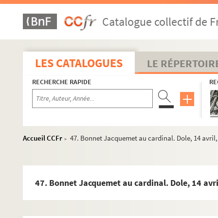
Fol. 134. Jean Foncq au cardinal. Dole, 26 juin 1578
Catalogue collectif de F
Fol. 138. Notes de la main du cardinal
Fol. 140. Charles de Melun, prince d'Epinoy, au cardinal. 
Fol. 142. Le cardinal au prévôt d'Aire Morillon. Rome, 14 j
LES CATALOGUES
LE RÉPERTOIR
Fol. 148. Le cardinal à Charles de Melun, prince d'Epinoy.
RECHERCHE RAPIDE
RE
Fol. 149. Gérard, cardinal-évêque de Liège, au cardinal. 
Fol. 151-153. Le chapitre de Cambrai au cardinal. Cambr
Fol. 155. Instruction du chapitre de Cambrai, adressée au c
Fol. 157. Les prévôt et échevins de la cité de Cambrai au
Accueil CCFr
47. Bonnet Jacquemet au cardinal. Dole, 14 avril, 
>
Fol. 159. Copie des lettres de l'archiduc Mathias à l'abbé
Fol. 164. Le conseiller d'Assonleville au cardinal. Namur
Fol. 165. Extrait d'une lettre du secrétaire Berti au consei
47. Bonnet Jacquemet au cardinal. Dole, 14 avril
1. M. de Chavirey au cardinal. Besançon, 3 et 4 janvier 15
8. François d'Achey au cardinal. Besançon, 5 janvier 1575