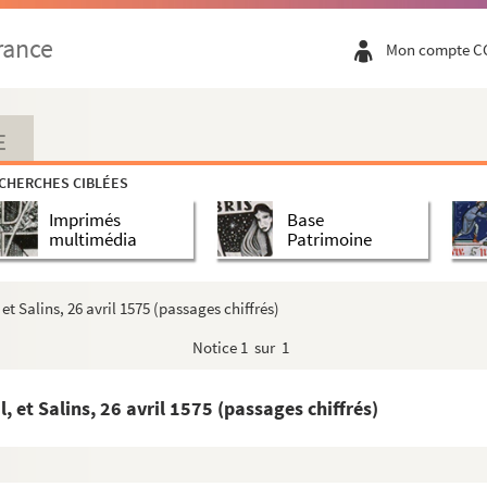
rance
Mon compte C
Praia, 26 juin 1578
uillet 1578
E
 Rome, 22 juillet 1578
CHERCHES CIBLÉES
Liège, 3 septembre 1578
Imprimés
Base
ai, 17 novembre 1578
multimédia
Patrimoine
ardinal sur la réconciliation entre l'archevêque, l...
 cardinal. Cambrai, 19 novembre 1578
et Salins, 26 avril 1575 (passages chiffrés)
 de Sainte-Gertrude ; Anvers, 20 septembre 1578, — e...
Notice
1 sur 1
, 26 décembre 1578
ller d'Assonleville. « Viset-sur-Meuse », 22 décem...
, et Salins, 26 avril 1575 (passages chiffrés)
75