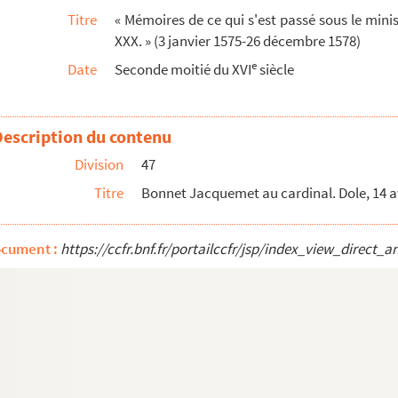
Titre
« Mémoires de ce qui s'est passé sous le mini
esvre, 2 mai 1575
XXX. » (3 janvier 1575-26 décembre 1578)
e
Date
Seconde moitié du XVI
siècle
oyauté de Naples. Naples, mai 1575. Esp.
Description du contenu
rties chiffrées)
Division
47
on Luis de Requesens. Madrid, 27 mai et 29 juille...
Titre
Bonnet Jacquemet au cardinal. Dole, 14 avri
chiffrés)
9 juillet 1575
ocument :
https://ccfr.bnf.fr/portailccfr/jsp/index_view_dire
rneur de la ville de Dole. Gaëte, 10 août 1575
don Luis de Requesens. Madrid, 20 août 1575. Esp.
au roi Philippe II. Groningue, 10 septembre 157...
Requesens. Madrid, 22, 30 octobre et 16 novembre 1...