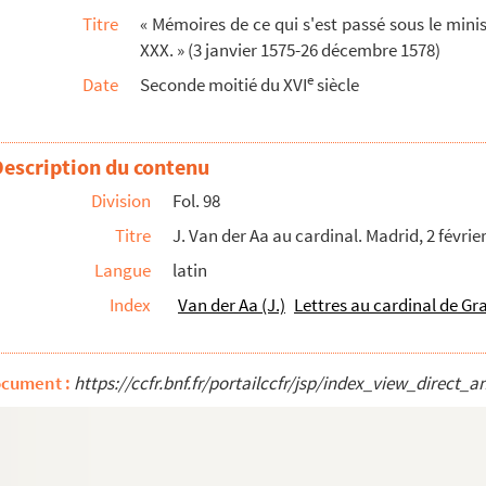
Titre
« Mémoires de ce qui s'est passé sous le mini
m, Cornelius Weellemans, au baron de Hierges, capitai...
XXX. » (3 janvier 1575-26 décembre 1578)
gr
de Gomicourt envoyé à Luxembourg. Namur, 6 août 15...
e
Date
Seconde moitié du XVI
siècle
re 1577
er
ens tenant la cour de Dole. Namur, 1
octobre 1577
Description du contenu
l. Gerolstein, 6 décembre 1577
20 novembre 1577, 11 janvier et 21 février 1578
Division
Fol. 98
Pâques
Titre
J. Van der Aa au cardinal. Madrid, 2 févrie
er
avril 1578
Langue
latin
cardinal. Neufchâteau, 14 avril 1578
Index
Van der Aa (J.)
Lettres au cardinal de Gr
l 1578
ier 1580
ocument :
https://ccfr.bnf.fr/portailccfr/jsp/index_view_dire
ège, 29 avril 1578
 29 avril 1578
ne à traiter avec le cardinal. Liège, 29 avril 1578