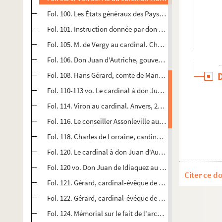
Fol. 100. Les États généraux des Pays-Bas, et, en leur no
Fol. 101. Instruction donnée par don Juan d'Autriche au s
Fol. 105. M. de Vergy au cardinal. Champlitte, 23 septemb
Fol. 106. Don Juan d'Autriche, gouverneur général, aux g
Fol. 108. Hans Gérard, comte de Manderscheyt, au cardina
Fol. 110-113 vo. Le cardinal à don Juan d'Autriche. Rome, 
Fol. 114. Viron au cardinal. Anvers, 28 mars 1567, avant 
Fol. 116. Le conseiller Assonleville au cardinal. Louvain, 1
Fol. 118. Charles de Lorraine, cardinal de Vaudémont, au 
Fol. 120. Le cardinal à don Juan d'Autriche. Rome, 28 avri
Fol. 120 vo. Don Juan de Idiaquez au cardinal (S. l.). Janv
Citer ce d
Fol. 121. Gérard, cardinal-évêque de Liège, au cardinal. Li
Fol. 122. Gérard, cardinal-évêque de Liège au pape. Liège,
Fol. 124. Mémorial sur le fait de l'archidiaconé de Hasbaig