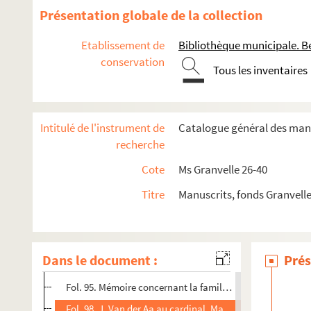
Fol. 75. Viron au cardinal. Bruxelles, 30 mai 1575
Présentation globale de la collection
Fol. 78 et 79. Joachim Hopperus au commendador maior de 
Etablissement de
Bibliothèque municipale. B
Fol. 80. Bonnet Jacquemet au cardinal. 8 juin 1575 (passa
conservation
Tous les inventaires
Fol. 82. Philippe de Croy, duc d'Arschot, au cardinal. Henre
Fol. 84. Le cardinal à son neveu M. d'Achey, capitaine et 
Fol. 88. Joachim Hopperus au commendador maior de Cast
Intitulé de l'instrument de
Catalogue général des manu
Fol. 89. Requête de Jean de Mepsche, lieutenant de Gronin
recherche
Fol. 91. Joachim Hopperus au commendador maior don Lui
Cote
Ms Granvelle 26-40
Fol. 84 bis. Une lettre du même à...
Titre
Manuscrits, fonds Granvell
Fol. 85 bis. Bonnet Jacquemet au cardinal. Lesnay, 24 novem
Fol. 89 bis. Joachim Hopperus au commendador maior don
Fol. 90 bis. Adresse de l'assemblée des États des Pays-Bas
Dans le document :
Prés
Fol. 94. Instruction pour Jean d'Allamont, seigneur de M
Fol. 95. Mémoire concernant la famille d'Allamont
Fol. 98. J. Van der Aa au cardinal. Madrid, 2 février 1577