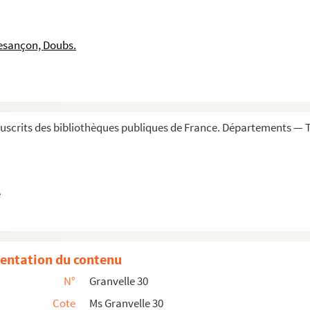
Castille don Luis de Requesens. Madrid, 27 mai et 29 juille...
esançon, Doubs.
ges chiffrés)
le, 9 juillet 1575
gouverneur de la ville de Dole. Gaëte, 10 août 1575
ille don Luis de Requesens. Madrid, 20 août 1575
scrits des bibliothèques publiques de France. Départements — To
gue, au roi Philippe II. Groningue, 10 septembre 157...
s de Requesens. Madrid, 22, 30 octobre et 16 novembre 1...
e
bre 1575. (Sign. ; cette lettre doit être placée dans ...
 Luis de Requesens. Madrid, 23 janvier 1576
 réunie à Bruxelles. 2 octobre 1576
entation du contenu
alandry, gouverneur de Montmédy, envoyé vers les État...
N°
Granvelle 30
Cote
Ms Granvelle 30