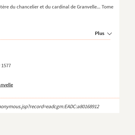
stère du chancelier et du cardinal de Granvelle... Tome
Plus
r 1577
anvelle
ct_anonymous.jsp?record=eadcgm:EADC:a80168912