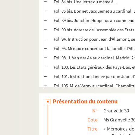
Fol. 84 bis. Une lettre du même à...
Fol. 85 bis. Bonnet Jacquemet au cardinal. Le
Fol. 89 bis. Joachim Hopperus au commenda
Fol. 90 bis. Adresse de l'assemblée des État
Fol. 94. Instruction pour Jean d'Allamont, 
Fol. 95. Mémoire concernant la famille d'Al
Fol. 98. J. Van der Aa au cardinal. Madrid, 2 
Fol. 100. Les États généraux des Pays-Bas, e
Fol. 101. Instruction donnée par don Juan d'
Fol. 105. M. de Vergy au cardinal. Champlit
Fol. 106. Don Juan d'Autriche, gouverneur g
Présentation du contenu
Fol. 108. Hans Gérard, comte de Mandersche
N°
Granvelle 30
Fol. 110-113 vo. Le cardinal à don Juan d'Au
Cote
Ms Granvelle 3
Fol. 114. Viron au cardinal. Anvers, 28 mars
Titre
« Mémoires de 
Fol. 116. Le conseiller Assonleville au cardin