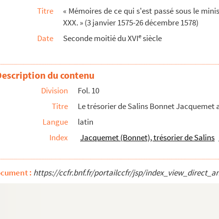
Titre
« Mémoires de ce qui s'est passé sous le mini
s, 17 janvier 1575
XXX. » (3 janvier 1575-26 décembre 1578)
 1575
e
Date
Seconde moitié du XVI
siècle
575
Description du contenu
 (parties chiffrées)
1575
Division
Fol. 10
575
Titre
Le trésorier de Salins Bonnet Jacquemet au
Langue
latin
s 1575
Index
Jacquemet (Bonnet), trésorier de Salins
575 (quelques passages chiffrés)
il 1575
ocument :
https://ccfr.bnf.fr/portailccfr/jsp/index_view_dire
75
75
, et Salins, 26 avril 1575 (passages chiffrés)