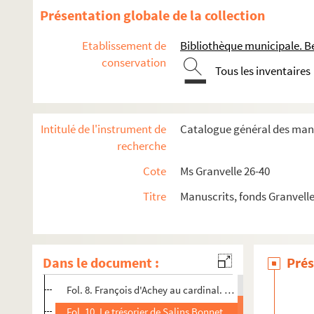
Présentation globale de la collection
Etablissement de
Bibliothèque municipale. B
conservation
Tous les inventaires
Intitulé de l'instrument de
Catalogue général des manu
recherche
Ms Granvelle 26. « Mémoires de ce qui s'est passé sous le m
Cote
Ms Granvelle 26-40
Ms Granvelle 27. « Mémoires de ce qui s'est passé sous le m
Titre
Manuscrits, fonds Granvell
Ms Granvelle 28. « Mémoires de ce qui s'est passé sous le m
Ms Granvelle 29. « Mémoires de ce qui s'est passé sous le m
Ms Granvelle 30. « Mémoires de ce qui s'est passé sous le mini
Dans le document :
Prés
Fol. 1-6. M. de Chavirey au cardinal. Besançon, 3 et 4 jan
Fol. 8. François d'Achey au cardinal. Besançon, 5 janvier 
Fol. 10. Le trésorier de Salins Bonnet Jacquemet au cardin