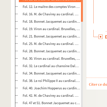
Fol. 12. Le maître des comptes Viron au cardinal. Bruxelle
Fol. 16. M. de Chavirey au cardinal. Besançon, 17 janvier
Fol. 18. Bonnet Jacquemet au cardinal. Dole, 20 janvier 1
er
Fol. 19. Viron au cardinal. Bruxelles, 1
février 1575
Fol. 21. Bonnet Jacquemet au cardinal. Dole, 2 février 1575
Fol. 25. M. de Chavirey au cardinal. Besançon, 13 février 
er
Fol. 28. Bonnet Jacquemet au cardinal. Salins, 1
mars 1
er
Fol. 30. Viron au cardinal. Bruxelles, 1
mars 1575
Fol. 32. Le cardinal au chanoine Dalonal. Naples, 26 mar
Fol. 34. Bonnet Jacquemet au cardinal. Salins, 29 mars 1
Fol. 38. Le roi Philippe II au cardinal. Saint-Laurent, 5 avr
Citer ce d
Fol. 40. Joachim Hopperus au cardinal. Madrid, 8 avril 15
Fol. 42. M. de Chavirey au cardinal. Besançon, 10 avril 15
Fol. 47 et 51. Bonnet Jacquemet au cardinal. Dole, 14 avril