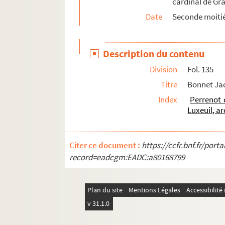
cardinal de Gra
48. M. de Chavirey au cardinal. Besançon, 
Date
Seconde moitié
50. Bonnet Jacquemet au cardinal. Salins, 
52. Viron au cardinal. Bruxelles, 8 septembr
Description du contenu
54. M. de Chavirey au cardinal. Besançon, 
Division
Fol. 135
56. Bonnet Jacquemet au cardinal. Salins, 3
Titre
Bonnet Jac
62. M. de Chavirey au cardinal. Besançon, 
Index
Perrenot 
64. Bonnet Jacquemet au cardinal. Lesnay,
Luxeuil, a
68. Bonnet Jacquemet au cardinal. Lesnay,
71. Viron au cardinal. Bruxelles, 1er décemb
Citer ce document :
https://ccfr.bnf.fr/por
73. Bonnet Jacquemet au cardinal. Dole, 1
record=eadcgm:EADC:a80168799
75. M. de Chavirey au cardinal. Besançon, 22
77. Bonnet Jacquemet au cardinal. Salins, 2
Plan du site
Mentions Légales
Accessibilit
83. M. de Chavirey au cardinal. Besançon, 31 
v 31.1.0
86. Bonnet Jacquemet au cardinal. Salins, 1