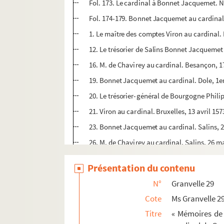
Fol. 173. Le cardinal à Bonnet Jacquemet. 
Fol. 174-179. Bonnet Jacquemet au cardinal.
1. Le maître des comptes Viron au cardinal. B
12. Le trésorier de Salins Bonnet Jacquemet 
16. M. de Chavirey au cardinal. Besançon, 
19. Bonnet Jacquemet au cardinal. Dole, 1er
20. Le trésorier-général de Bourgogne Phili
21. Viron au cardinal. Bruxelles, 13 avril 157
23. Bonnet Jacquemet au cardinal. Salins, 
26. M. de Chavirey au cardinal. Salins, 26 m
29. Viron au cardinal. Bruxelles, 14 juin 157
Présentation du contenu
31. M. de Chavirey au cardinal. Besançon, 1
N°
Granvelle 29
34. Viron au cardinal. Bruxelles, 22 juin et 12
Cote
Ms Granvelle 2
40. M. de Chavirey au cardinal. Besançon, 1
Titre
« Mémoires de 
42. Viron au cardinal. Bruxelles, 17 et 30 ao