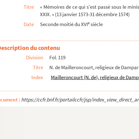
Titre
« Mémoires de ce qui s'est passé sous le mini
4
XXIX. » (13 janvier 1573-31 décembre 1574)
e
Date
Seconde moitié du XVI
siècle
 1574
ains endroits chiffrés)
Description du contenu
août 1574
1574
Division
Fol. 119
1574
Titre
N. de Mailleroncourt, religieux de Dampa
et 30 août 1574
Index
Mailleroncourt (N. de), religieux de Damp
74
e 1574
ocument :
https://ccfr.bnf.fr/portailccfr/jsp/index_view_dire
bre 1574 (parties chiffrées)
mbre 1574