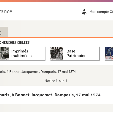
573
rance
Mon compte C
re 1573
re 1573
E
bre 1573
CHERCHES CIBLÉES
tembre, et Lesnay, 13 octobre 1573
Imprimés
Base
e 1573
multimédia
Patrimoine
bre 1573
 1573 (le haut des feuillets en partie déchiré)
paris, à Bonnet Jacquemet. Damparis, 17 mai 1574
bre 1573
Notice
1 sur 1
e 1573
amparis, à Bonnet Jacquemet. Damparis, 17 mai 1574
 1573 (le haut des feuillets en partie déchiré)
écembre 1573 et 20 janvier 1574