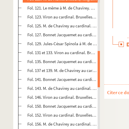
Fol. 121. Le même à M. de Chavirey. Damparis, 22 mai 157
Fol. 123. Viron au cardinal. Bruxelles, 21 juin 1574
Fol. 125. M. de Chavirey au cardinal. Besançon, 20 juillet
Fol. 127. Bonnet Jacquemet au cardinal. 4 août 1574 (cert
Fol. 129. Jules-César Spinola à M. de Chavirey. Gênes, 7 
Fol. 131 et 133. Viron au cardinal. Bruxelles, 9 et 16 août 
Fol. 135. Bonnet Jacquemet au cardinal. Salins, 19 août 
Fol. 137 et 139. M. de Chavirey au cardinal. Besançon, 28 
Fol. 141. Bonnet Jacquemet au cardinal (S. l.). 31 août 15
Fol. 143. M. de Chavirey au cardinal. Salins, 12 septembr
Citer ce d
Fol. 146. Viron au cardinal. Bruxelles, 13 septembre 1574
Fol. 150. Bonnet Jacquemet au cardinal. Salins, 15 septem
Fol. 152. Viron au cardinal. Bruxelles, 20 septembre 1574
Fol. 156. M. de Chavirey au cardinal. Besançon, 24 septe