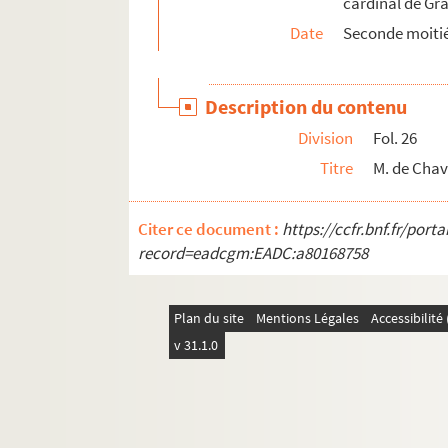
cardinal de Gra
Fol. 105. Viron au cardinal. Bruxelles, 10 ma
Date
Seconde moitié
Fol. 109. Bonnet Jacquemet au cardinal. Be
Fol. 110. M. de Vergy à Bonnet Jacquemet. 
Description du contenu
Fol. 113. Viron au cardinal. Bruxelles, 31 ma
Division
Fol. 26
Fol. 115. Le cardinal à Viron. 1574
Titre
M. de Chav
Fol. 117. M. de Chavirey au cardinal. Besanç
Fol. 119. N. de Mailleroncourt, religieux 
Citer ce document :
https://ccfr.bnf.fr/por
Fol. 121. Le même à M. de Chavirey. Dampar
record=eadcgm:EADC:a80168758
Fol. 123. Viron au cardinal. Bruxelles, 21 jui
Fol. 125. M. de Chavirey au cardinal. Besanço
Plan du site
Mentions Légales
Accessibilit
Fol. 127. Bonnet Jacquemet au cardinal. 4 ao
v 31.1.0
Fol. 129. Jules-César Spinola à M. de Chavir
Fol. 131 et 133. Viron au cardinal. Bruxelles,
Fol. 135. Bonnet Jacquemet au cardinal. Sal