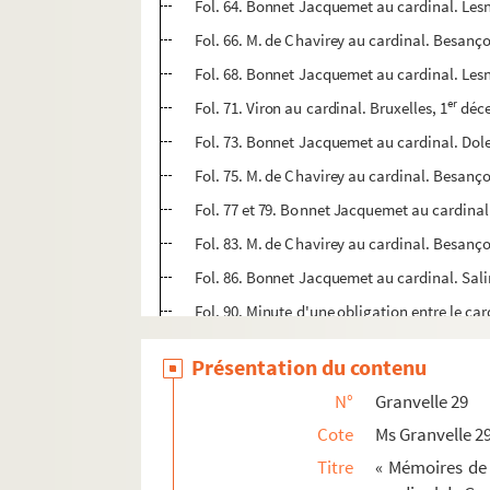
Fol. 64. Bonnet Jacquemet au cardinal. Les
Fol. 66. M. de Chavirey au cardinal. Besanço
Fol. 68. Bonnet Jacquemet au cardinal. Les
er
Fol. 71. Viron au cardinal. Bruxelles, 1
déce
Fol. 73. Bonnet Jacquemet au cardinal. Dol
Fol. 75. M. de Chavirey au cardinal. Besanço
Fol. 77 et 79. Bonnet Jacquemet au cardinal.
Fol. 83. M. de Chavirey au cardinal. Besançon
Fol. 86. Bonnet Jacquemet au cardinal. Salin
Fol. 90. Minute d'une obligation entre le c
Fol. 92. Bonnet Jacquemet au cardinal. Sali
Présentation du contenu
Fol. 93. M. de Noyelle, femme du sieur de Lis
N°
Granvelle 29
Fol. 95 et 97. M. de Chavirey au cardinal de
Cote
Ms Granvelle 2
Fol. 99. Viron au cardinal. Bruxelles, 12 avri
Titre
« Mémoires de 
Fol. 101. M. de Chavirey au cardinal. Besan