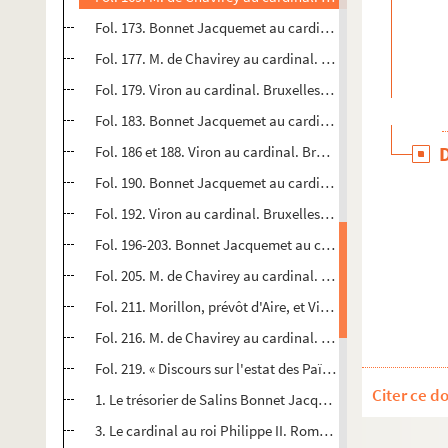
Fol. 173. Bonnet Jacquemet au cardinal. Lesnay, 17 sept
Fol. 177. M. de Chavirey au cardinal. Vaucelles, 28 septe
Fol. 179. Viron au cardinal. Bruxelles, 17 septembre 1572
er
Fol. 183. Bonnet Jacquemet au cardinal. Lesnay, 1
octobr
Fol. 186 et 188. Viron au cardinal. Bruxelles, 6 et 14 octob
Fol. 190. Bonnet Jacquemet au cardinal. Lesnay, 16 octob
Fol. 192. Viron au cardinal. Bruxelles, 21 octobre 1572
Fol. 196-203. Bonnet Jacquemet au cardinal. Lesnay, 30 oc
Fol. 205. M. de Chavirey au cardinal. Besançon, 8 décemb
Fol. 211. Morillon, prévôt d'Aire, et Viron au cardinal. Br
Fol. 216. M. de Chavirey au cardinal. Besançon, 23 décem
Fol. 219. « Discours sur l'estat des Païs-Bas et son redres
Citer ce d
1. Le trésorier de Salins Bonnet Jacquemet au cardinal. 8 
3. Le cardinal au roi Philippe II. Rome, 19 janvier 1571. Co