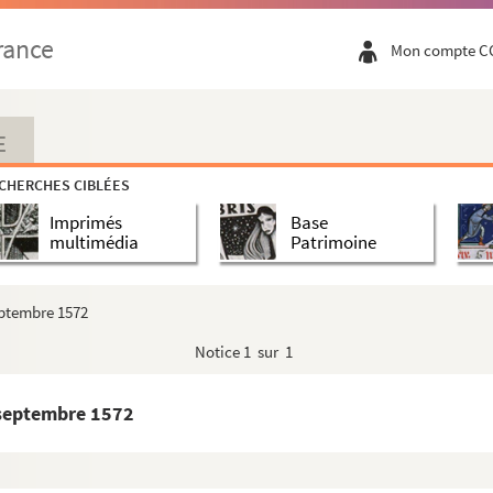
e 1571
rance
Mon compte C
1
janvier 1572
E
8 février 1571
CHERCHES CIBLÉES
 1571
Imprimés
Base
 1571
multimédia
Patrimoine
1571
0 avril 1571
septembre 1572
1572
Notice
1 sur 1
572
3 septembre 1572
572
 M. d.