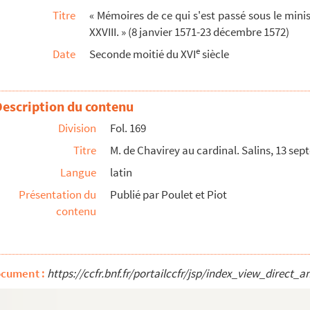
Titre
« Mémoires de ce qui s'est passé sous le mini
embre 1572
XXVIII. » (8 janvier 1571-23 décembre 1572)
mbre 1572
e
Date
Seconde moitié du XVI
siècle
e 1572. (Parties chiffrées)
Description du contenu
re 1572
re 1572
Division
Fol. 169
Titre
M. de Chavirey au cardinal. Salins, 13 se
tobre ; Dole, 13 novembre, et Salins, 24 et 26 novembre 1...
Langue
latin
re 1572
Présentation du
Publié par Poulet et Piot
contenu
uxelles, 15 décembre 1572
bre 1572
sement, donné au duc de Medina Coeli, lorsqu'il par...
ocument :
https://ccfr.bnf.fr/portailccfr/jsp/index_view_dire
janvier 1571. La fin de la lettre manque
pie. Esp.