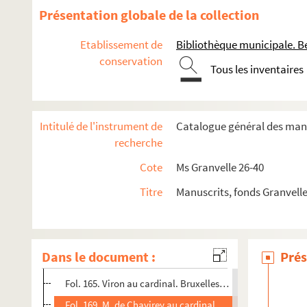
Fol. 125. Le cardinal à Viron. Naples, 26 mai 1572
Présentation globale de la collection
Fol. 127 et 131. Le cardinal à Bonnet Jacquemet. Naples, 8
Etablissement de
Bibliothèque municipale. B
Fol. 132. M. de Chavirey au cardinal. Besançon, 24 juin 1
conservation
Tous les inventaires
Fol. 134. Viron au cardinal. Bruxelles, 30 juin 1572
Fol. 137 et 139. M. de Chavirey au cardinal. Salins, 3 et 5 j
Fol. 141. Bonnet Jacquemet au cardinal. 10 juillet 1572
Intitulé de l'instrument de
Catalogue général des manu
Fol. 143. Viron au cardinal. Bruxelles, 10 août 1572
recherche
Fol. 150. M. de Chavirey au cardinal. Besançon, 18 août 157
Cote
Ms Granvelle 26-40
Fol. 154. Georges de Mongenet à M. de Chavirey. Vesoul, 28
Titre
Manuscrits, fonds Granvell
Fol. 156. Viron au cardinal. Bruxelles, 18 août 1572
Fol. 158. Le cardinal à M. de Champagney, son frère. Napl
Fol. 160. Viron au cardinal. Bruxelles, 24 août 1572
Dans le document :
Prés
Fol. 162. Bonnet Jacquemet au cardinal. Salins, 2 septem
Fol. 165. Viron au cardinal. Bruxelles, 10 septembre 1572
Fol. 169. M. de Chavirey au cardinal. Salins, 13 septembr