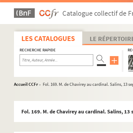
Fol. 81. Bonnet Jacquemet au cardinal. Dole, 15 novembr
Catalogue collectif de F
Fol. 85-87. Viron au cardinal. Bruxelles, 17 novembre 157
Fol. 91 et 93. M. de Chavirey au cardinal. Salins, 22 et 31 
Fol. 95. Viron au cardinal. Bruxelles, 16 février 1571
LES CATALOGUES
LE RÉPERTOIR
Fol. 97 et 99. M. de Chavirey au cardinal. Bruxelles, 27 et 2
RECHERCHE RAPIDE
RE
Fol. 102. Le trésorier de Salins au cardinal. Salins, 5 mars
Fol. 104 et 106. Viron au cardinal. Bruxelles, 10 et 16 mars
Fol. 108. Bonnet Jacquemet au cardinal. Salins, 19 mars 
Fol. 110 et 112. Viron au cardinal. Bruxelles, 24 février et 1
Accueil CCFr
Fol. 169. M. de Chavirey au cardinal. Salins, 13 
>
Fol. 114. Bonnet Jacquemet au cardinal. Salins, 15 avril 
Fol. 116. M. de Chavirey au cardinal. Salins, 15 avril 1572
Fol. 118. Bonnet Jacquemet au cardinal. Salins, 14 mai 1
Fol. 169. M. de Chavirey au cardinal. Salins, 1
Fol. 122. M. de Chavirey au cardinal. Besançon, 25 mai 1
Fol. 124. A. Grenier, femme de M. de Chavirey, au cardinal.