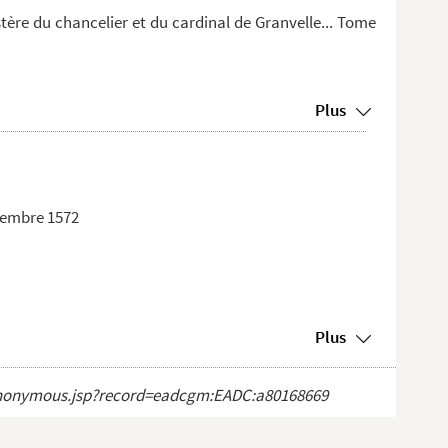
stère du chancelier et du cardinal de Granvelle... Tome
Plus
ptembre 1572
Plus
ct_anonymous.jsp?record=eadcgm:EADC:a80168669