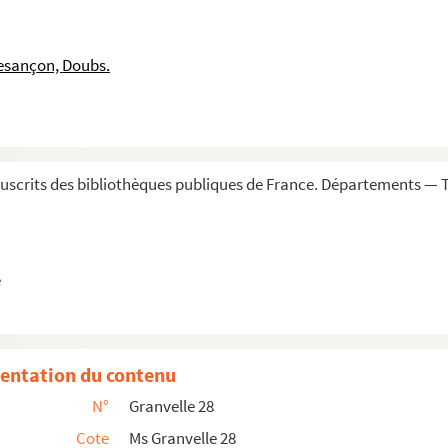
 et 14 juin 1572
esançon, Doubs.
572
uillet 1572
scrits des bibliothèques publiques de France. Départements — To
2 (le haut des feuillets, à droite, déchiré en part...
 juillet 1572
e
es, 19 août 1572
entation du contenu
bre 1572
N°
Granvelle 28
Cote
Ms Granvelle 28
e 1572