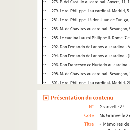
273. P. del Castillo au cardinal. Anvers, 11,
279. Le roi Philippe II au cardinal. Madrid, 
281. Le roi Philippe II à don Juan de Zuni
283. M. de Chavirey au cardinal. Besançon,
285. Le cardinal au roi Philippe II. Rome, 7 
292. Don Fernando de Lannoy au cardinal. 
294. Don Fernando de Lannoy au cardinal. (S.
296. Don Francesco de Hurtado au cardinal.
298. M. de Chavirey au cardinal. Besançon,
301. Le roi Philippe II au cardinal. Madrid, 
305. Bonnet Jacquemet au cardinal. Salins
Présentation du contenu
307. M. de Chavirey au cardinal. Salins, 30
N°
Granvelle 27
311. Bonnet Jacquemet au cardinal. Salins
Cote
Ms Granvelle 2
Ms Granvelle 28. « Mémoires de ce qui s'est pa
Titre
« Mémoires de 
Ms Granvelle 29. « Mémoires de ce qui s'est pa