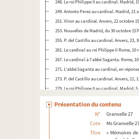
248. Le roi Philippe II au cardinal. Madrid, 
249. Antonio Perez au cardinal. Madrid, 21 o
251. Viron au cardinal. Anvers, 22 octobre 1
253. Nouvelles de Madrid, du 30 octobre 157
255. P. del Castillo au cardinal. Anvers, 23,
261. Le cardinal au roi Philippe II Rome, 10
267. Le cardinal à l'abbé Saganta. Rome, 1
271. L'abbé Saganta au cardinal, en réponse
273. P. del Castillo au cardinal. Anvers, 11,
279. Le roi Philippe II au cardinal. Madrid, 
281. Le roi Philippe II à don Juan de Zuni
Présentation du contenu
283. M. de Chavirey au cardinal. Besançon,
N°
Granvelle 27
285. Le cardinal au roi Philippe II. Rome, 7 
Cote
Ms Granvelle 2
292. Don Fernando de Lannoy au cardinal. 
Titre
« Mémoires de 
294. Don Fernando de Lannoy au cardinal. (S.