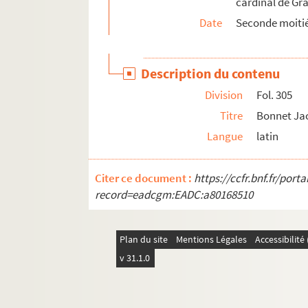
cardinal de Gra
72. P. del Castillo au cardinal. Bruxelles, 1
Date
Seconde moitié
74. Le cardinal aux religieux du couvent d'
76. P. del Castillo au cardinal. Bruxelles, 8, 
Description du contenu
84. M. de Chavirey au cardinal. Salins, 4 n
Division
Fol. 305
87. Don Fernando de Lannoy au cardinal. V
Titre
Bonnet Jac
90. P. del Castillo au cardinal. Bruxelles, 
Langue
latin
94. M. de Chavirey au cardinal. Salins, 14 
97. Viron au cardinal. 15 janvier 1570
Citer ce document :
https://ccfr.bnf.fr/por
99. Cl. Belin au cardinal. Dole, 25 janvier 15
record=eadcgm:EADC:a80168510
103. P. del Castillo au cardinal. Bruxelles, 2
105. Claude de Chavirey au cardinal. Salins,
Plan du site
Mentions Légales
Accessibilit
109. Le trésorier de Salins Bonnet Jacquemet 
v 31.1.0
110. Catherine Gilles, femme d'Odet Viron, au
111. Cl. de Chavirey au cardinal. Salins, 21 f