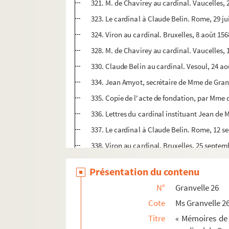
321. M. de Chavirey au cardinal. Vaucelles, 2
323. Le cardinal à Claude Belin. Rome, 29 ju
324. Viron au cardinal. Bruxelles, 8 août 156
328. M. de Chavirey au cardinal. Vaucelles, 
330. Claude Belin au cardinal. Vesoul, 24 ao
334. Jean Amyot, secrétaire de Mme de Gran
335. Copie de l'acte de fondation, par Mme 
336. Lettres du cardinal instituant Jean de 
337. Le cardinal à Claude Belin. Rome, 12 s
338. Viron au cardinal. Bruxelles, 25 septem
340. M. de Chavirey au cardinal. Vaucelles, 
Présentation du contenu
344. P. del Castillo au cardinal. Louvain, 2 
N°
Granvelle 26
346. Le substitut du maître de poste au prot
Cote
Ms Granvelle 2
348. Guillaume Nutinch, agent du maître de p
Titre
« Mémoires de 
350. Viron au cardinal. Bruxelles, 3 octobre