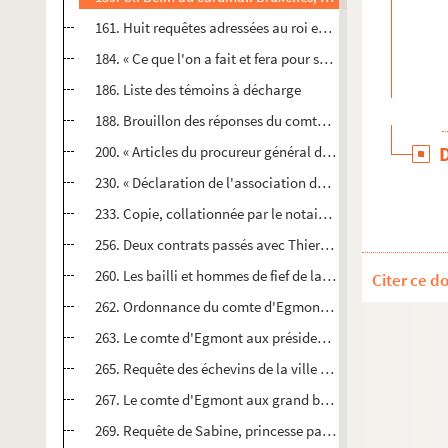
161. Huit requêtes adressées au roi et au duc d'Albe par N
184. « Ce que l'on a fait et fera pour s'informer des bons de
186. Liste des témoins à décharge
188. Brouillon des réponses du comte d'Egmont aux article
200. « Articles du procureur général du Roy en ses peïs d
230. « Déclaration de l'association du prince d'Oranges, d
233. Copie, collationnée par le notaire Charles Vandern
256. Deux contrats passés avec Thierry de Liesveld, avocat
260. Les bailli et hommes de fief de la châtellenie de Vie
Citer ce d
262. Ordonnance du comte d'Egmont défendant la pratique 
263. Le comte d'Egmont aux président et gens du Conseil p
265. Requête des échevins de la ville de Gand au comte 
267. Le comte d'Egmont aux grand bailli, avoué et échevins
269. Requête de Sabine, princesse palatine de Gavre, etc.,