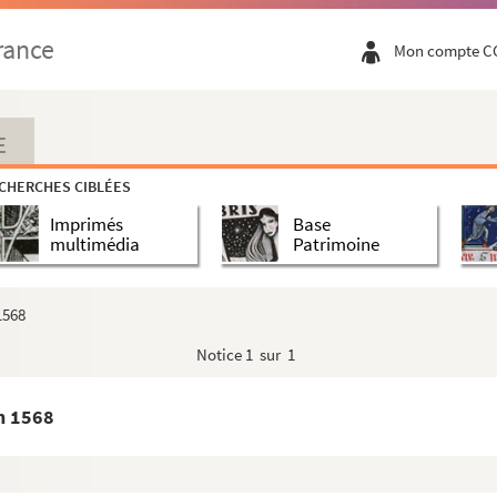
l. (S.1. n. d.). Lat.
rance
Mon compte C
lles, 4 avril 1568
8 avril 1568
E
s. Rome, 10 mai 1568. Copie. Lat.
CHERCHES CIBLÉES
Bruxelles, 11 avril 1568
Imprimés
Base
multimédia
Patrimoine
 1568
Notice
1 sur 1
in 1568
pie signée