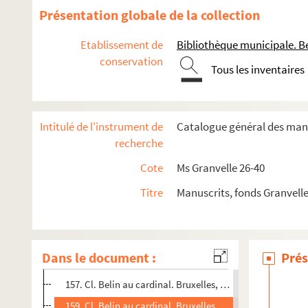
131. Cl. Belin au cardinal. Bruxelles, 9 mai 1568
Présentation globale de la collection
133. P. del Castillo au cardinal. Bruxelles, 9 mai, et Louva
Etablissement de
Bibliothèque municipale. B
135. P. del Castillo au cardinal. Bruxelles, 9 mai, et Louva
conservation
Tous les inventaires
136. Guillaume Erp à P. del Castillo del Ryo. Liège, 12 mai
138. Splinter van Hargen, seigneur d'Oosterwick, au cardi
140. L'avocat Guillaume de Veen au cardinal. Bruxelles, 
Intitulé de l'instrument de
Catalogue général des manu
142. Le doyen Jo. Brictius au cardinal. Liège, 26 mai 1568
recherche
144. H. de la Tour, sommelier de l'Oratoire, au cardinal. 
Cote
Ms Granvelle 26-40
146. P. del Castillo au cardinal. Louvain, 2 mai 1568. Esp.
Titre
Manuscrits, fonds Granvell
148. Cl. Belin au cardinal. Bruxelles, 29 mai 1568
151. P. del Castillo au cardinal. Bruxelles, 30 mai et 1er ju
153. P. del Castillo au cardinal. Bruxelles, 30 mai et 1er ju
Dans le document :
Prés
155. Ant. Pensart, seigneur de Herlaer, au cardinal. Bruxel
157. Cl. Belin au cardinal. Bruxelles, 1er et 5 juin 1568
159. Cl. Belin au cardinal. Bruxelles, 1er et 5 juin 1568