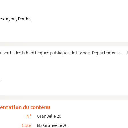
in, 10 mai 1568. Esp.
esançon, Doubs.
in, 10 mai 1568. Esp.
 1568. Lat.
nal. La Haye, 20 mai 1568. Lat.
24 mai 1568
scrits des bibliothèques publiques de France. Départements — To
Utrecht, 26 mai 1568
e
in 1568. Esp.
in 1568. Esp.
entation du contenu
les, 1er juin 1568
N°
Granvelle 26
Cote
Ms Granvelle 26