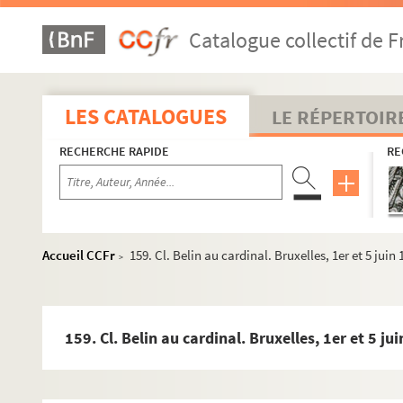
102. Splinter van Hargen, seigneur d'Oosterwick, au cardina
Catalogue collectif de F
104. Le procureur de Lille Gilles Jovenel au cardinal. Bruxe
106. Cl. Belin au cardinal. Bruxelles, 4 avril 1568
108. Le conseiller Antoine Contault au cardinal. Malines, 
LES CATALOGUES
LE RÉPERTOIR
110. Le cardinal au P. Arnold Mermann, gardien de Maline
RECHERCHE RAPIDE
RE
111. A. de La Tour, capitaine de Sainte-Anne, au cardinal. 
113. Cl. Belin au cardinal. Bruxelles, 11-25 avril 1567
119. Cl. Belin au cardinal. Bruxelles, 11-25 avril 1567
121. Le cardinal à Cl. Belin. Rome, 30 avril 1568
Accueil CCFr
159. Cl. Belin au cardinal. Bruxelles, 1er et 5 juin
>
122. Cl. de Chavirey au cardinal. 1er mai 1568
123. Chr. Plantin au cardinal. Anvers, 2 mai 1568
125. Cl. Belin au cardinal. Bruxelles, 2 mai 1568
159. Cl. Belin au cardinal. Bruxelles, 1er et 5 ju
127. Éverard de My au cardinal. Bruxelles, 7 mai 1568. Co
129. Chr. Plantin au cardinal. Anvers, 8 mai 1568