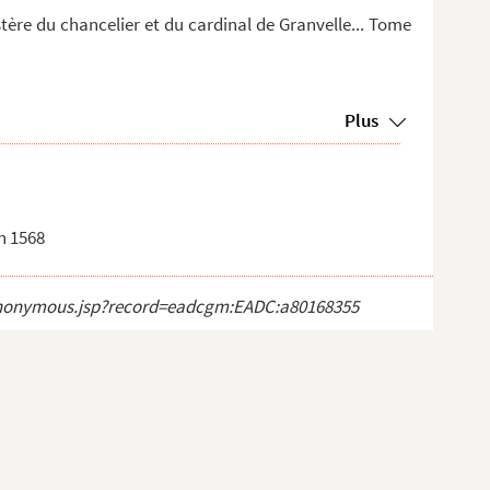
stère du chancelier et du cardinal de Granvelle... Tome
Plus
in 1568
ct_anonymous.jsp?record=eadcgm:EADC:a80168355